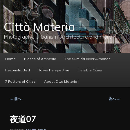
メ
イ
ン
コ
Città Materia
ン
テ
ン
Photography, Urbanism, Architecture and more
ツ
へ
移
動
メ
Home
Places of Amnesia
The Sumida River Almanac
イ
ン
Reconstructed
Tokyo Perspective
Invisible Cities
メ
ニ
7 Factors of Cities
About Città Materia
ュ
ー
投
←
前へ
次へ
→
稿
ナ
ビ
夜道07
ゲ
ー