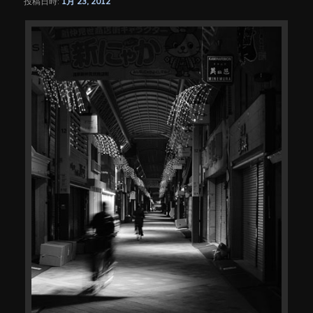
投稿日時:
1月 23, 2012
シ
ョ
ン