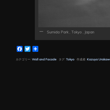
Sumida Park , Tokyo , Japan
Facebook
Twitter
共
有
カテゴリー:
Wall and Facade
タグ:
Tokyo
作成者:
Kazuya Urakaw