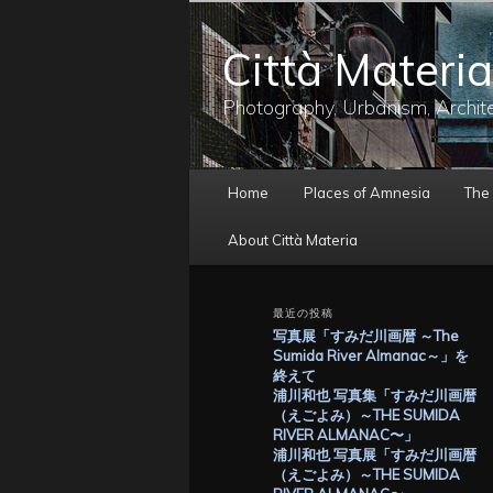
メ
イ
Città Materia
ン
コ
ン
Photography, Urbanism, Archit
テ
ン
ツ
メ
へ
Home
Places of Amnesia
The
イ
移
ン
動
About Città Materia
メ
ニ
ュ
最近の投稿
ー
写真展「すみだ川画暦 ～The
Sumida River Almanac～」を
終えて
浦川和也 写真集「すみだ川画暦
（えごよみ）～THE SUMIDA
RIVER ALMANAC〜」
浦川和也 写真展「すみだ川画暦
（えごよみ）～THE SUMIDA