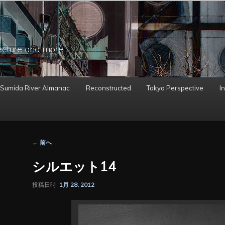
ecture and more
 Sumida River Almanac
Reconstructed
Tokyo Perspective
In
投
←
前へ
稿
ナ
シルエット14
ビ
ゲ
投稿日時:
1月 28, 2012
ー
シ
ョ