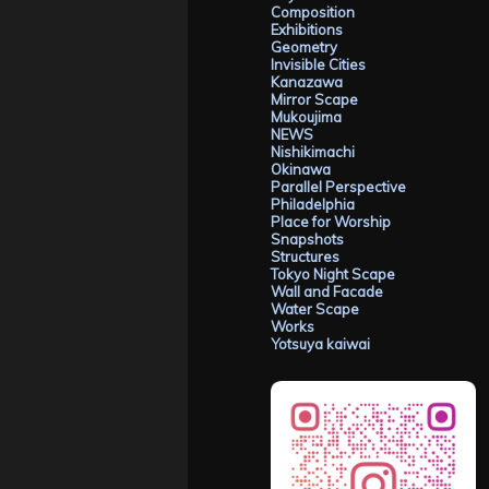
Composition
Exhibitions
Geometry
Invisible Cities
Kanazawa
Mirror Scape
Mukoujima
NEWS
Nishikimachi
Okinawa
Parallel Perspective
Philadelphia
Place for Worship
Snapshots
Structures
Tokyo Night Scape
Wall and Facade
Water Scape
Works
Yotsuya kaiwai