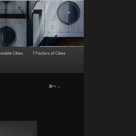
visible Cities
7 Factors of Cities
次へ
→