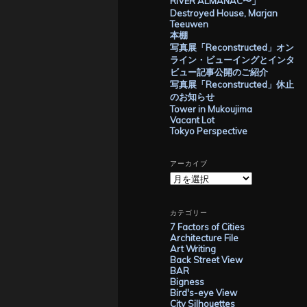
RIVER ALMANAC〜」
Destroyed House, Marjan
Teeuwen
本棚
写真展「Reconstructed」オン
ライン・ビューイングとインタ
ビュー記事公開のご紹介
写真展「Reconstructed」休止
のお知らせ
Tower in Mukoujima
Vacant Lot
Tokyo Perspective
アーカイブ
ア
ー
カ
イ
カテゴリー
ブ
7 Factors of Cities
Architecture File
Art Writing
Back Street View
BAR
Bigness
Bird's-eye View
City Silhouettes