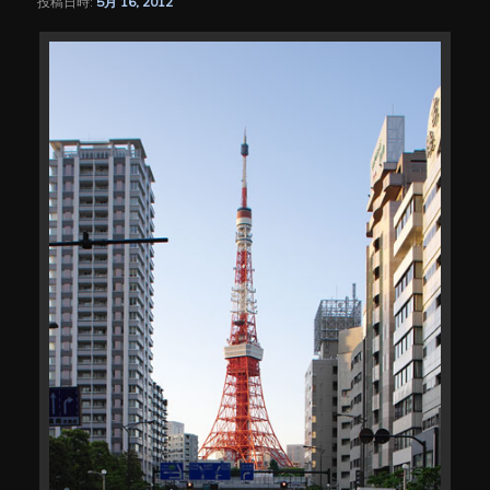
投稿日時:
5月 16, 2012
シ
ョ
ン