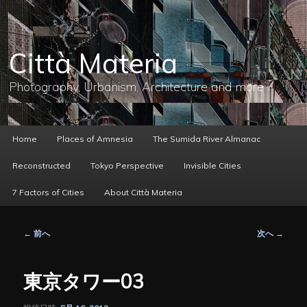
メ
イ
ン
コ
Città Materia
ン
テ
ン
Photography, Urbanism, Architecture and more
ツ
へ
移
動
メ
Home
Places of Amnesia
The Sumida River Almanac
イ
ン
Reconstructed
Tokyo Perspective
Invisible Cities
メ
ニ
7 Factors of Cities
About Città Materia
ュ
ー
投
←
前へ
次へ
→
稿
ナ
ビ
東京タワー03
ゲ
ー