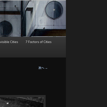
visible Cities
7 Factors of Cities
次へ
→