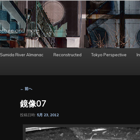
ecture and more
 Sumida River Almanac
Reconstructed
Tokyo Perspective
In
投
←
前へ
稿
ナ
鏡像07
ビ
ゲ
投稿日時:
5月 23, 2012
ー
シ
ョ