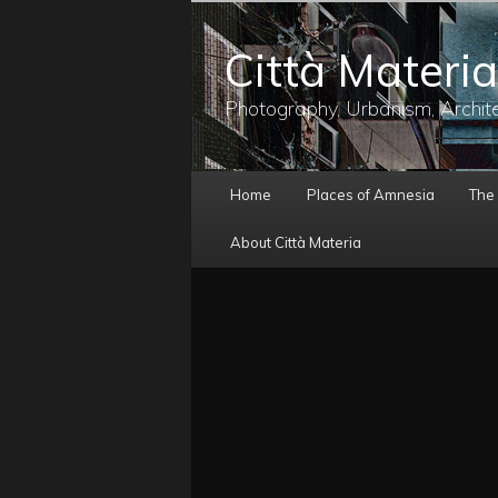
メ
イ
Città Materia
ン
コ
ン
Photography, Urbanism, Archit
テ
ン
ツ
メ
へ
Home
Places of Amnesia
The
イ
移
ン
動
About Città Materia
メ
ニ
ュ
ー