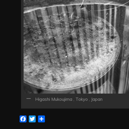
ン
Higashi Mukoujima , Tokyo , Japan
Facebook
Twitter
共
有