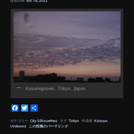
投稿日時:
6月 15, 2012
シ
ョ
ン
Kasumigaseki , Tokyo , Japan
Facebook
Twitter
共
有
カテゴリー:
City Silhouettes
タグ:
Tokyo
作成者:
Kazuya
Urakawa
この投稿のパーマリンク