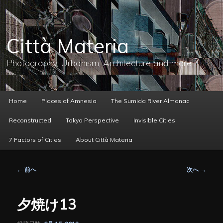
メ
イ
ン
コ
Città Materia
ン
テ
ン
Photography, Urbanism, Architecture and more
ツ
へ
移
動
メ
Home
Places of Amnesia
The Sumida River Almanac
イ
ン
Reconstructed
Tokyo Perspective
Invisible Cities
メ
ニ
7 Factors of Cities
About Città Materia
ュ
ー
投
←
前へ
次へ
→
稿
ナ
ビ
夕焼け13
ゲ
ー