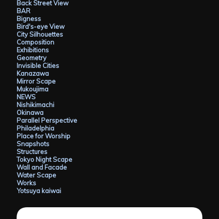
Back Street View
BAR
Bigness
Bird's-eye View
City Silhouettes
Composition
Exhibitions
Geometry
Invisible Cities
Kanazawa
Mirror Scape
Mukoujima
NEWS
Nishikimachi
Okinawa
Parallel Perspective
Philadelphia
Place for Worship
Snapshots
Structures
Tokyo Night Scape
Wall and Facade
Water Scape
Works
Yotsuya kaiwai