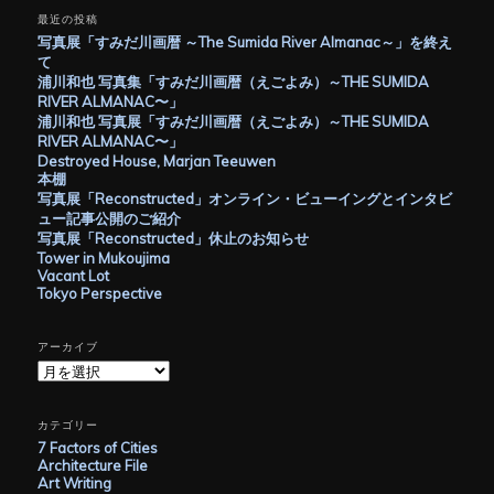
最近の投稿
写真展「すみだ川画暦 ～The Sumida River Almanac～」を終え
て
浦川和也 写真集「すみだ川画暦（えごよみ）～THE SUMIDA
RIVER ALMANAC〜」
浦川和也 写真展「すみだ川画暦（えごよみ）～THE SUMIDA
RIVER ALMANAC〜」
Destroyed House, Marjan Teeuwen
本棚
写真展「Reconstructed」オンライン・ビューイングとインタビ
ュー記事公開のご紹介
写真展「Reconstructed」休止のお知らせ
Tower in Mukoujima
Vacant Lot
Tokyo Perspective
アーカイブ
ア
ー
カ
イ
カテゴリー
ブ
7 Factors of Cities
Architecture File
Art Writing