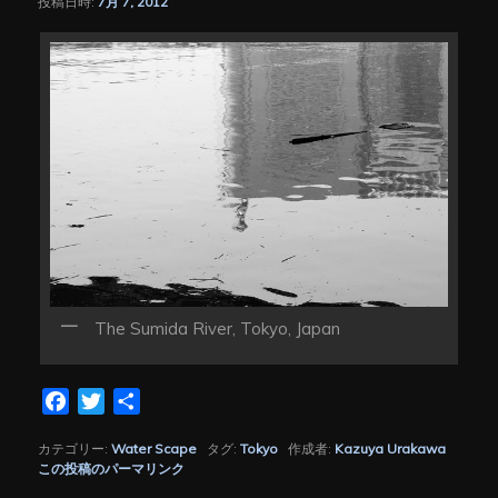
投稿日時:
7月 7, 2012
シ
ョ
ン
The Sumida River, Tokyo, Japan
Facebook
Twitter
共
有
カテゴリー:
Water Scape
タグ:
Tokyo
作成者:
Kazuya Urakawa
この投稿のパーマリンク