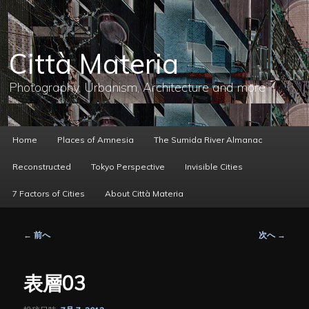
メ
イ
ン
コ
Città Materia
ン
テ
ン
Photography, Urbanism, Architecture and more
ツ
へ
移
動
メ
Home
Places of Amnesia
The Sumida River Almanac
イ
ン
Reconstructed
Tokyo Perspective
Invisible Cities
メ
ニ
7 Factors of Cities
About Città Materia
ュ
ー
投
←
前へ
次へ
→
稿
ナ
ビ
表層03
ゲ
ー