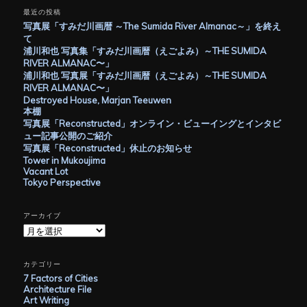
最近の投稿
写真展「すみだ川画暦 ～The Sumida River Almanac～」を終え
て
浦川和也 写真集「すみだ川画暦（えごよみ）～THE SUMIDA
RIVER ALMANAC〜」
浦川和也 写真展「すみだ川画暦（えごよみ）～THE SUMIDA
RIVER ALMANAC〜」
Destroyed House, Marjan Teeuwen
本棚
写真展「Reconstructed」オンライン・ビューイングとインタビ
ュー記事公開のご紹介
写真展「Reconstructed」休止のお知らせ
Tower in Mukoujima
Vacant Lot
Tokyo Perspective
アーカイブ
ア
ー
カ
イ
カテゴリー
ブ
7 Factors of Cities
Architecture File
Art Writing