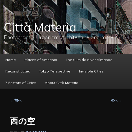
メ
イ
ン
コ
Città Materia
ン
テ
ン
Photography, Urbanism, Architecture and more
ツ
へ
移
動
メ
Home
Places of Amnesia
The Sumida River Almanac
イ
ン
Reconstructed
Tokyo Perspective
Invisible Cities
メ
ニ
7 Factors of Cities
About Città Materia
ュ
ー
投
←
前へ
次へ
→
稿
ナ
ビ
西の空
ゲ
ー