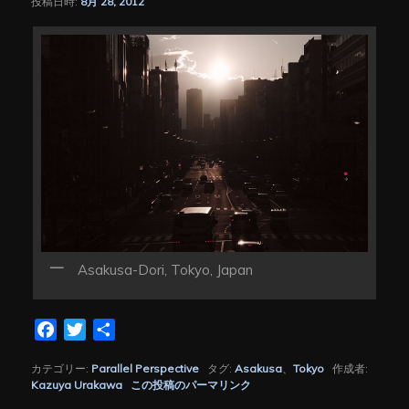
投稿日時:
8月 28, 2012
シ
ョ
ン
Asakusa-Dori, Tokyo, Japan
Facebook
Twitter
共
有
カテゴリー:
Parallel Perspective
タグ:
Asakusa
、
Tokyo
作成者:
Kazuya Urakawa
この投稿のパーマリンク