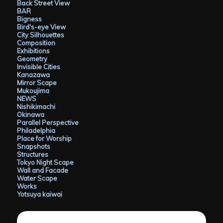
Back Street View
BAR
Bigness
Bird's-eye View
City Silhouettes
Composition
Exhibitions
Geometry
Invisible Cities
Kanazawa
Mirror Scape
Mukoujima
NEWS
Nishikimachi
Okinawa
Parallel Perspective
Philadelphia
Place for Worship
Snapshots
Structures
Tokyo Night Scape
Wall and Facade
Water Scape
Works
Yotsuya kaiwai