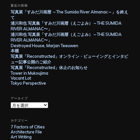
最近の投稿
写真展「すみだ川画暦 ～The Sumida River Almanac～」を終え
て
浦川和也 写真集「すみだ川画暦（えごよみ）～THE SUMIDA
RIVER ALMANAC〜」
浦川和也 写真展「すみだ川画暦（えごよみ）～THE SUMIDA
RIVER ALMANAC〜」
Destroyed House, Marjan Teeuwen
本棚
写真展「Reconstructed」オンライン・ビューイングとインタビ
ュー記事公開のご紹介
写真展「Reconstructed」休止のお知らせ
Tower in Mukoujima
Vacant Lot
Tokyo Perspective
アーカイブ
ア
ー
カ
イ
カテゴリー
ブ
7 Factors of Cities
Architecture File
Art Writing