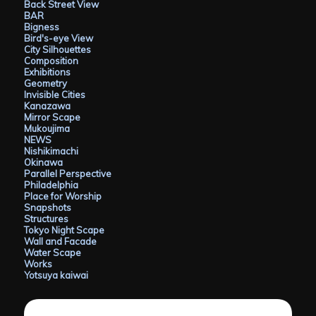
Back Street View
BAR
Bigness
Bird's-eye View
City Silhouettes
Composition
Exhibitions
Geometry
Invisible Cities
Kanazawa
Mirror Scape
Mukoujima
NEWS
Nishikimachi
Okinawa
Parallel Perspective
Philadelphia
Place for Worship
Snapshots
Structures
Tokyo Night Scape
Wall and Facade
Water Scape
Works
Yotsuya kaiwai