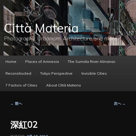
メ
イ
ン
コ
Città Materia
ン
テ
ン
Photography, Urbanism, Architecture and more
ツ
へ
移
動
メ
Home
Places of Amnesia
The Sumida River Almanac
イ
ン
Reconstructed
Tokyo Perspective
Invisible Cities
メ
ニ
7 Factors of Cities
About Città Materia
ュ
ー
投
←
前へ
次へ
→
稿
ナ
ビ
深紅02
ゲ
ー