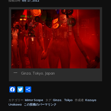
投稿日時:
9月 17, 2012
シ
ョ
ン
Ginza, Tokyo, Japan
Facebook
Twitter
共
有
カテゴリー:
Mirror Scape
タグ:
Ginza
、
Tokyo
作成者:
Kazuya
Urakawa
この投稿のパーマリンク