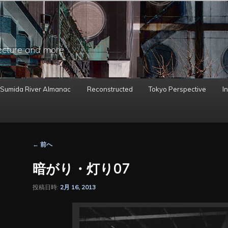
ecture and more
 Sumida River Almanac
Reconstructed
Tokyo Perspective
In
投
←
前へ
稿
ナ
暗がり・灯り07
ビ
ゲ
投稿日時:
2月 16, 2013
ー
シ
ョ