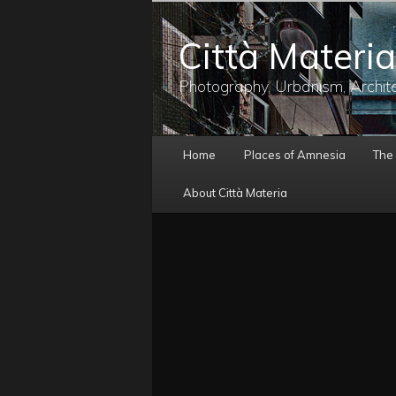
メ
イ
Città Materia
ン
コ
ン
Photography, Urbanism, Archit
テ
ン
ツ
メ
へ
Home
Places of Amnesia
The
イ
移
ン
動
About Città Materia
メ
ニ
ュ
ー