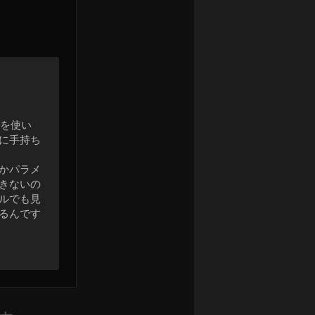
。
0を使い
に手持ち
かパラメ
きないの
ルでも見
るんです