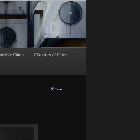
visible Cities
7 Factors of Cities
次へ
→