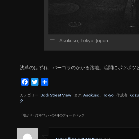
Asakusa, Tokyo, Japan
浅草のはずれ、パーゴラのかかる路地。暗闇にポツポツ
Facebook
Twitter
共
有
カテゴリー:
Back Street View
タグ:
Asakusa
、
Tokyo
作成者:
Kazu
ク
「
暗がり・灯り07
」への2件のフィードバック