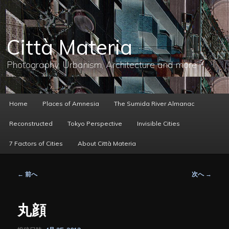
メ
イ
ン
コ
Città Materia
ン
テ
ン
Photography, Urbanism, Architecture and more
ツ
へ
移
動
メ
Home
Places of Amnesia
The Sumida River Almanac
イ
ン
Reconstructed
Tokyo Perspective
Invisible Cities
メ
ニ
7 Factors of Cities
About Città Materia
ュ
ー
投
←
前へ
次へ
→
稿
ナ
ビ
丸顔
ゲ
ー