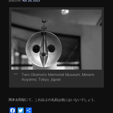
投稿日時:
4月 25, 2013
シ
ョ
ン
Taro Okamoto Memorial Museum, Minami
Aoyama, Tokyo, Japan
岡本太郎邸にて。これ以上の丸顔は他にはいないでしょう。
Facebook
Twitter
共