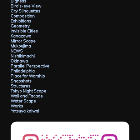
Bigness
Bird's-eye View
City Silhouettes
Composition
Exhibitions
Geometry
Invisible Cities
Kanazawa
Mirror Scape
Mukoujima
NEWS
Nishikimachi
Okinawa
Parallel Perspective
Philadelphia
Place for Worship
Snapshots
Structures
Tokyo Night Scape
Wall and Facade
Water Scape
Works
Yotsuya kaiwai