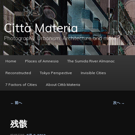
メ
イ
ン
コ
Città Materia
ン
テ
ン
Photography, Urbanism, Architecture and more
ツ
へ
移
動
メ
Home
Places of Amnesia
The Sumida River Almanac
イ
ン
Reconstructed
Tokyo Perspective
Invisible Cities
メ
ニ
7 Factors of Cities
About Città Materia
ュ
ー
投
←
前へ
次へ
→
稿
ナ
ビ
残骸
ゲ
ー