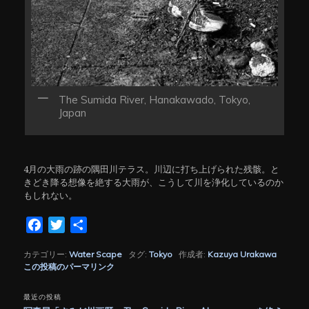
The Sumida River, Hanakawado, Tokyo,
Japan
4月の大雨の跡の隅田川テラス。川辺に打ち上げられた残骸。と
きどき降る想像を絶する大雨が、こうして川を浄化しているのか
もしれない。
Facebook
Twitter
共
有
カテゴリー:
Water Scape
タグ:
Tokyo
作成者:
Kazuya Urakawa
この投稿のパーマリンク
最近の投稿