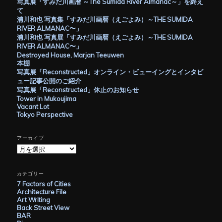
写真展「すみだ川画暦 ～The Sumida River Almanac～」を終え
て
浦川和也 写真集「すみだ川画暦（えごよみ）～THE SUMIDA
RIVER ALMANAC〜」
浦川和也 写真展「すみだ川画暦（えごよみ）～THE SUMIDA
RIVER ALMANAC〜」
Destroyed House, Marjan Teeuwen
本棚
写真展「Reconstructed」オンライン・ビューイングとインタビ
ュー記事公開のご紹介
写真展「Reconstructed」休止のお知らせ
Tower in Mukoujima
Vacant Lot
Tokyo Perspective
アーカイブ
ア
ー
カ
イ
カテゴリー
ブ
7 Factors of Cities
Architecture File
Art Writing
Back Street View
BAR