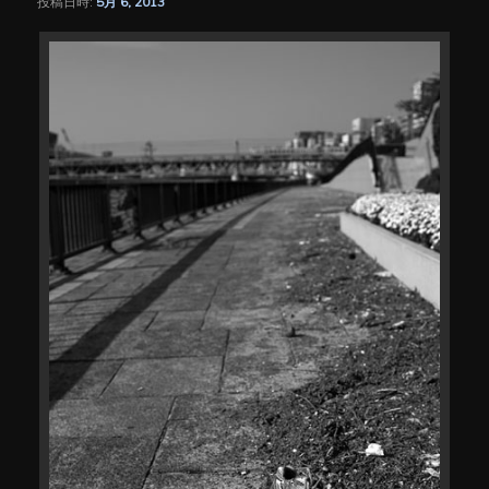
投稿日時:
5月 6, 2013
シ
ョ
ン