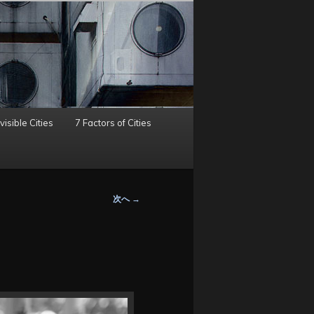
visible Cities
7 Factors of Cities
次へ
→