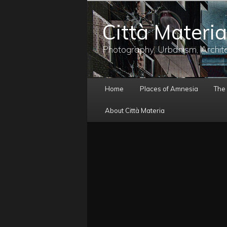
メ
イ
Città Materia
ン
コ
ン
Photography, Urbanism, Archit
テ
ン
ツ
メ
へ
Home
Places of Amnesia
The
イ
移
ン
動
About Città Materia
メ
ニ
ュ
ー