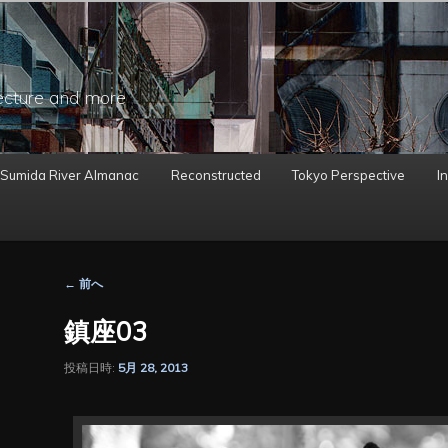
ecture and more
 Sumida River Almanac
Reconstructed
Tokyo Perspective
In
投
←
前へ
稿
ナ
鎮座03
ビ
ゲ
投稿日時:
5月 28, 2013
ー
シ
ョ