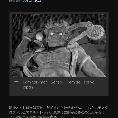
投稿日時:
7月 17, 2013
シ
ョ
ン
Kaminari-mon , Senso-ji Temple , Tokyo ,
Japan
風神とくれば次は雷神。対ですから外せません。こちらもモノク
ロフィルムで再チャレンジ。鳥除けに網が必要なのはわかるけ
ど、網以外の鳥除けを誰か考案してほしい。