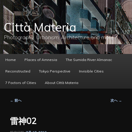
メ
イ
ン
コ
Città Materia
ン
テ
ン
Photography, Urbanism, Architecture and more
ツ
へ
移
動
メ
Home
Places of Amnesia
The Sumida River Almanac
イ
ン
Reconstructed
Tokyo Perspective
Invisible Cities
メ
ニ
7 Factors of Cities
About Città Materia
ュ
ー
投
←
前へ
次へ
→
稿
ナ
ビ
雷神02
ゲ
ー