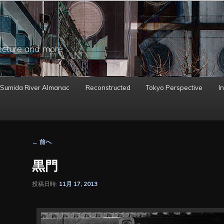
ecture and more
 Sumida River Almanac
Reconstructed
Tokyo Perspective
In
投
←
前へ
稿
ナ
黒門
ビ
ゲ
投稿日時:
11月 17, 2013
ー
シ
ョ