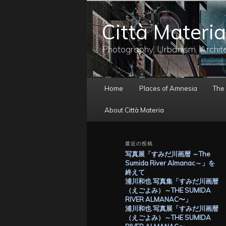
メ
イ
Città Materia
ン
コ
ン
Photography, Urbanism, Archit
テ
ン
ツ
メ
へ
Home
Places of Amnesia
The
イ
移
ン
動
About Città Materia
メ
ニ
ュ
最近の投稿
ー
写真展「すみだ川画暦 ～The
Sumida River Almanac～」を
終えて
浦川和也 写真集「すみだ川画暦
（えごよみ）～THE SUMIDA
RIVER ALMANAC〜」
浦川和也 写真展「すみだ川画暦
（えごよみ）～THE SUMIDA