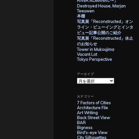
RIVER ALMANAC〜」
Destroyed House, Marjan
Teeuwen
本棚
写真展「Reconstructed」オン
ライン・ビューイングとインタ
ビュー記事公開のご紹介
写真展「Reconstructed」休止
のお知らせ
Tower in Mukoujima
Vacant Lot
Tokyo Perspective
アーカイブ
ア
ー
カ
イ
カテゴリー
ブ
7 Factors of Cities
Architecture File
Art Writing
Back Street View
BAR
Bigness
Bird's-eye View
City Silhouettes