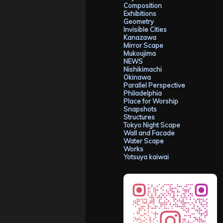
Composition
Exhibitions
Geometry
Invisible Cities
Kanazawa
Mirror Scape
Mukoujima
NEWS
Nishikimachi
Okinawa
Parallel Perspective
Philadelphia
Place for Worship
Snapshots
Structures
Tokyo Night Scape
Wall and Facade
Water Scape
Works
Yotsuya kaiwai