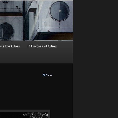
visible Cities
7 Factors of Cities
次へ
→