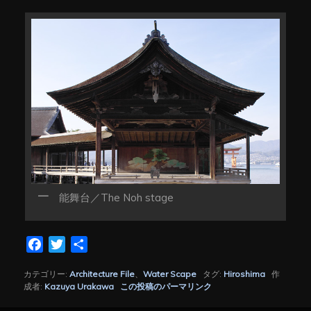
能舞台／The Noh stage
Facebook
Twitter
共
有
カテゴリー:
Architecture File
、
Water Scape
タグ:
Hiroshima
作
成者:
Kazuya Urakawa
この投稿のパーマリンク