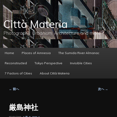
メ
イ
ン
コ
Città Materia
ン
テ
ン
Photography, Urbanism, Architecture and more
ツ
へ
移
動
メ
Home
Places of Amnesia
The Sumida River Almanac
イ
ン
Reconstructed
Tokyo Perspective
Invisible Cities
メ
ニ
7 Factors of Cities
About Città Materia
ュ
ー
投
←
前へ
次へ
→
稿
ナ
ビ
厳島神社
ゲ
ー