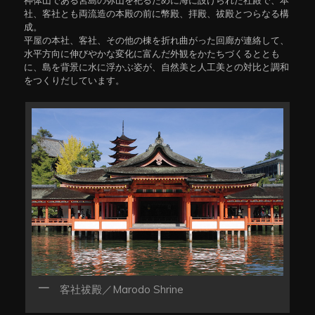
神体山である宮島の弥山を祀るために海に設けられた社殿で、本
社、客社とも両流造の本殿の前に幣殿、拝殿、祓殿とつらなる構
成。
平屋の本社、客社、その他の棟を折れ曲がった回廊が連絡して、
水平方向に伸びやかな変化に富んだ外観をかたちづくるととも
に、島を背景に水に浮かぶ姿が、自然美と人工美との対比と調和
をつくりだしています。
客社祓殿／Marodo Shrine