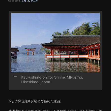
投稿日時:
1月 2, 2014
シ
ョ
ン
Itsukushima Shinto Shrine, MIyajima,
Hiroshima, Japan
水との関係性を究極まで極めた建築。