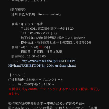
《開催概要》
浦川 和也 写真展「Reconstructed」
会場：ギャラリー冬青
〒164-0011 東京都中野区中央5-18-20
TEL：03-3380-7123（代）
地下鉄丸の内線 新中野駅1番出口より徒歩6分
JR中央線・地下鉄東西線 中野駅南口より徒歩12分
会期：4月3日〜4月
8日
25日
（日曜日、月曜日、祝日は休廊）
開廊時間：11:00〜19:00
URL：
http://www.tosei-sha.jp/TOSEI-NEW-
HP/html/EXHIBITIONS/j_2004_urakawa.html
【イベント】
①浦川和也×北桂樹オープニングトーク
・日 時：2020年4月3日19:00～
※ 開催方法をZoomミーティングによるオンライン配信に変更し
ました。
②作家の頭の中見せます ～本棚が語る、作家の素顔～
同じ本を持っているひとは世界中に何人もいるけれど、「本棚」