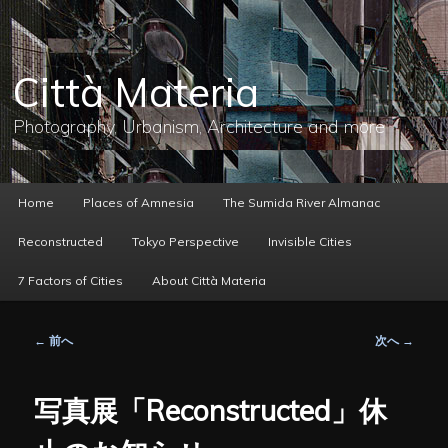
メ
イ
ン
コ
Città Materia
ン
テ
ン
Photography, Urbanism, Architecture and more
ツ
へ
移
動
メ
Home
Places of Amnesia
The Sumida River Almanac
イ
ン
Reconstructed
Tokyo Perspective
Invisible Cities
メ
ニ
7 Factors of Cities
About Città Materia
ュ
ー
投
←
前へ
次へ
→
稿
ナ
ビ
写真展「Reconstructed」休
ゲ
ー