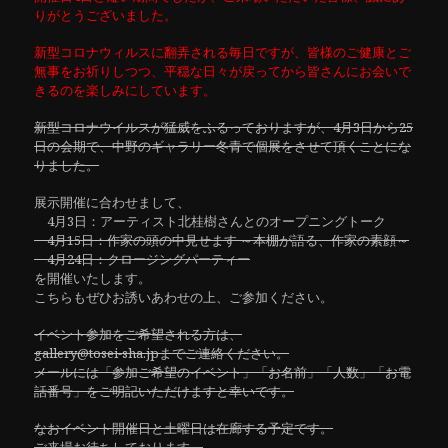
りがとうございました。
新型コロナウィルスに翻弄される毎日ですが、皆様のご健康とご
無事をお祈りしつつ、平穏な日々が戻ってから皆さんにお会いで
きるのを楽しみにしています。
新型コロナウイルスが猛威をふるっておりますが、4月3日から25
日の会期で、中野のギャラリー冬青で個展をさせて頂くことにな
りました。
展示開催に合わせまして、
4月3日：アーティスト北桂樹さんとのオープニングトーク
4月15日：作家の頭の中見せます ～本棚が語る、作家の素顔～
4月24日：クロージングパーティー
を開催いたします。
こちらもぜひお誘いあわせの上、ご参加ください。
イベント参加をご希望される方は、
gallery@tosei-sha.jpまでご連絡ください。
メールには「参加ご希望のイベント」「お名前」「人数」「お電
話番号」をご明記いただけますと幸いです。
なおイベント開催日と土曜日は在廊する予定です。
ご来場お待ちしております。