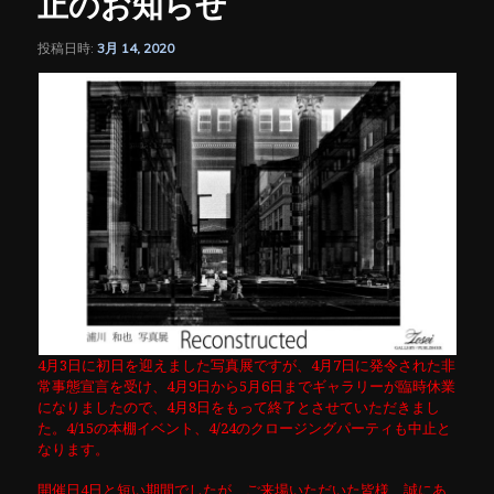
止のお知らせ
シ
ョ
ン
投稿日時:
3月 14, 2020
4月3日に初日を迎えました写真展ですが、4月7日に発令された非
常事態宣言を受け、4月9日から5月6日までギャラリーが臨時休業
になりましたので、4月8日をもって終了とさせていただきまし
た。4/15の本棚イベント、4/24のクロージングパーティも中止と
なります。
開催日4日と短い期間でしたが、ご来場いただいた皆様、誠にあ