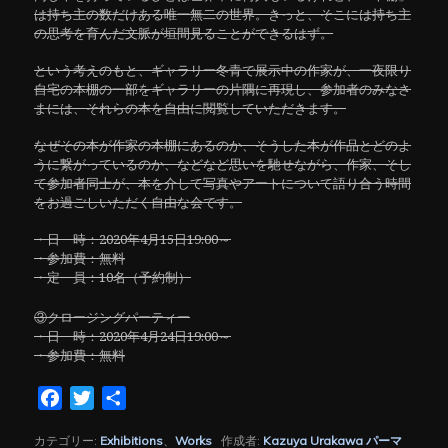
は持ち主の数だけある唯一無二の世界。きっと、そこには持ち主
の思考を育んだ文脈が垣間見ることができるはず。
という考えのもと、ギャラリー冬青で展示中の作家が、一夜限り
自宅の本棚の一部をギャラリーの片隅に再現し、参加者のみなさ
まには、それらの本を自由に閲覧していただきます。
なぜその本が作家の本棚にあるのか、そうした本が作品とどのよ
うに繋がっているのか、などなど思いを馳せながら、作家、そし
て参加者同士が、本を介して写真やアートについて語り合う時間
をお過ごしいただく自由な会です。
・日 時：2020年4月15日19:00～
・参加費：無料
・定 員：10名（予約制）
③クロージングパーティー
・日 時：2020年4月24日19:00～
・参加費：無料
Facebook
Twitter
共
有
カテゴリー:
Exhibitions
、
Works
作成者:
Kazuya Urakawa
パーマ