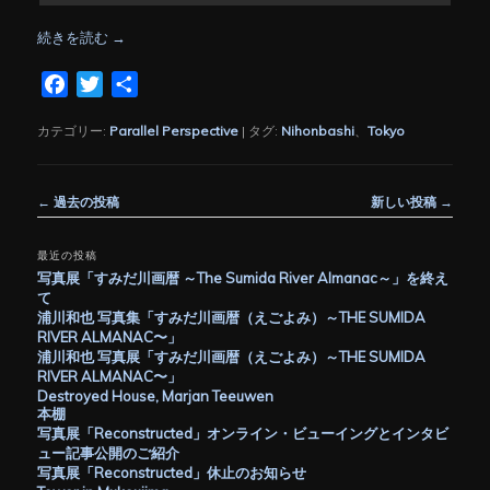
続きを読む
→
Facebook
Twitter
共
有
カテゴリー:
Parallel Perspective
|
タグ:
Nihonbashi
、
Tokyo
投
←
過去の投稿
新しい投稿
→
稿
ナ
最近の投稿
ビ
写真展「すみだ川画暦 ～The Sumida River Almanac～」を終え
ゲ
て
ー
浦川和也 写真集「すみだ川画暦（えごよみ）～THE SUMIDA
シ
RIVER ALMANAC〜」
ョ
浦川和也 写真展「すみだ川画暦（えごよみ）～THE SUMIDA
ン
RIVER ALMANAC〜」
Destroyed House, Marjan Teeuwen
本棚
写真展「Reconstructed」オンライン・ビューイングとインタビ
ュー記事公開のご紹介
写真展「Reconstructed」休止のお知らせ