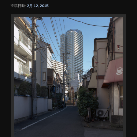
ゲ
投稿日時:
2月 12, 2015
ー
シ
ョ
ン