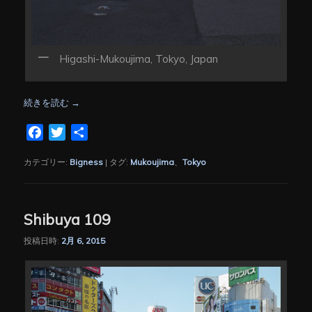
Higashi-Mukoujima, Tokyo, Japan
続きを読む
→
Facebook
Twitter
共
有
カテゴリー:
Bigness
|
タグ:
Mukoujima
、
Tokyo
Shibuya 109
投稿日時:
2月 6, 2015