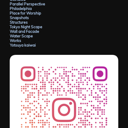
Parallel Perspective
Philadelphia
Place for Worship
Snapshots
Structures
Tokyo Night Scape
Wall and Facade
Water Scape
Works
Yotsuya kaiwai