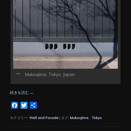
Mukoujima, Tokyo, Japan
続きを読む
→
Facebook
Twitter
共
有
カテゴリー:
Wall and Facade
|
タグ:
Mukoujima
、
Tokyo