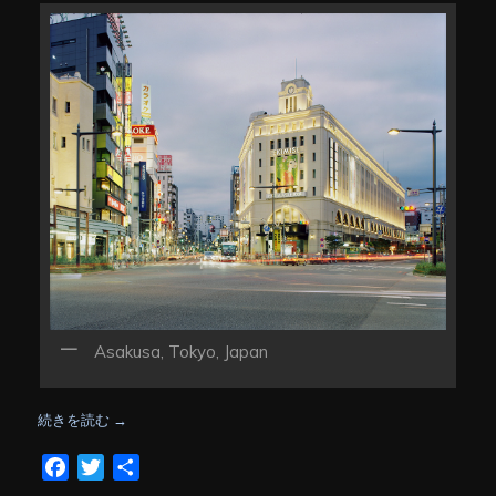
Asakusa, Tokyo, Japan
続きを読む
→
Facebook
Twitter
共
有