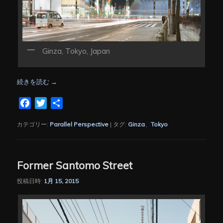
Ginza, Tokyo, Japan
続きを読む
→
Facebook
Twitter
共
有
カテゴリー:
Parallel Perspective
|
タグ:
Ginza
、
Tokyo
Former Santomo Street
投稿日時:
1月 15, 2015