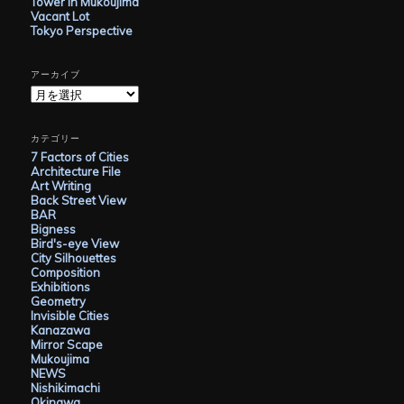
Tower in Mukoujima
Vacant Lot
Tokyo Perspective
アーカイブ
ア
ー
カ
イ
カテゴリー
ブ
7 Factors of Cities
Architecture File
Art Writing
Back Street View
BAR
Bigness
Bird's-eye View
City Silhouettes
Composition
Exhibitions
Geometry
Invisible Cities
Kanazawa
Mirror Scape
Mukoujima
NEWS
Nishikimachi
Okinawa