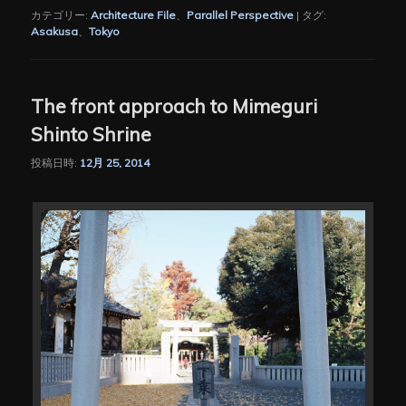
カテゴリー:
Architecture File
、
Parallel Perspective
|
タグ:
Asakusa
、
Tokyo
The front approach to Mimeguri
Shinto Shrine
投稿日時:
12月 25, 2014