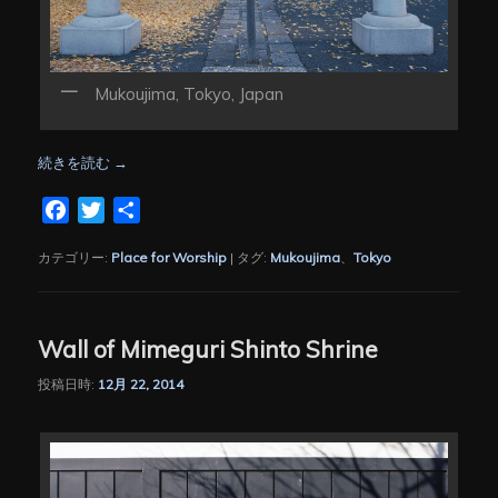
Mukoujima, Tokyo, Japan
続きを読む
→
Facebook
Twitter
共
有
カテゴリー:
Place for Worship
|
タグ:
Mukoujima
、
Tokyo
Wall of Mimeguri Shinto Shrine
投稿日時:
12月 22, 2014