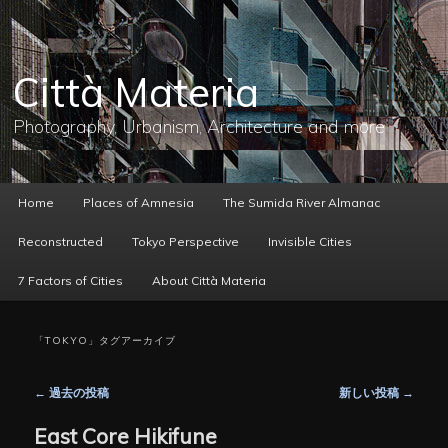
メ
サ
イ
ブ
ン
コ
コ
ン
Città Materia
ン
テ
テ
ン
ン
ツ
Photography, Urbanism, Architecture and more
ツ
へ
へ
移
移
動
動
メ
Home
Places of Amnesia
The Sumida River Almanac
イ
ン
Reconstructed
Tokyo Perspective
Invisible Cities
メ
ニ
7 Factors of Cities
About Città Materia
ュ
ー
「
TOKYO
」タグアーカイブ
投
←
過去の投稿
新しい投稿
→
稿
ナ
East Core Hikifune
ビ