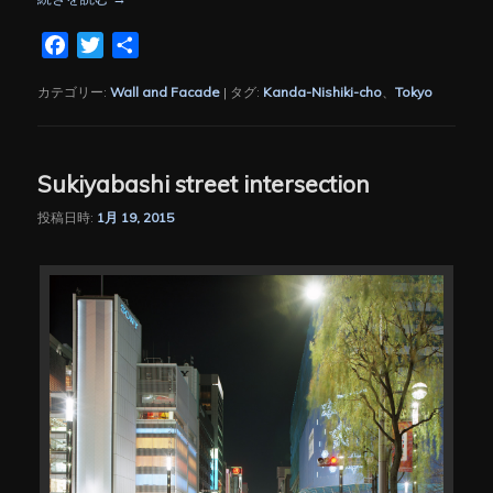
Facebook
Twitter
共
有
カテゴリー:
Wall and Facade
|
タグ:
Kanda-Nishiki-cho
、
Tokyo
Sukiyabashi street intersection
投稿日時:
1月 19, 2015