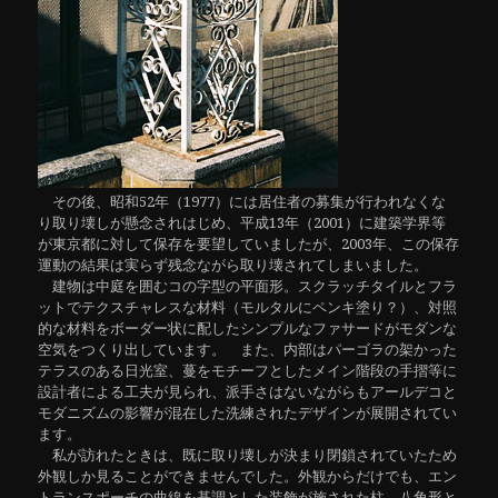
その後、昭和52年（1977）には居住者の募集が行われなくな
り取り壊しが懸念されはじめ、平成13年（2001）に建築学界等
が東京都に対して保存を要望していましたが、2003年、この保存
運動の結果は実らず残念ながら取り壊されてしまいました。
建物は中庭を囲むコの字型の平面形。スクラッチタイルとフラ
ットでテクスチャレスな材料（モルタルにペンキ塗り？）、対照
的な材料をボーダー状に配したシンプルなファサードがモダンな
空気をつくり出しています。 また、内部はパーゴラの架かった
テラスのある日光室、蔓をモチーフとしたメイン階段の手摺等に
設計者による工夫が見られ、派手さはないながらもアールデコと
モダニズムの影響が混在した洗練されたデザインが展開されてい
ます。
私が訪れたときは、既に取り壊しが決まり閉鎖されていたため
外観しか見ることができませんでした。外観からだけでも、エン
トランスポーチの曲線を基調とした装飾が施された柱、八角形と