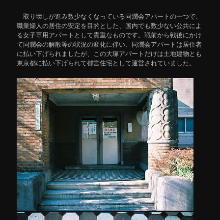
取り壊しが進み数少なくなっている同潤会アパートの一つで、
職業婦人の居住の安定を目的とした、国内でも数少ない公共によ
る女子専用アパートとして貴重なものです。戦前から戦後にかけ
て同潤会の解散等の状況の変化に伴い、同潤会アパートは居住者
に払い下げられましたが、この大塚アパートだけは土地建物とも
東京都に払い下げられて都営住宅として運営されていました。