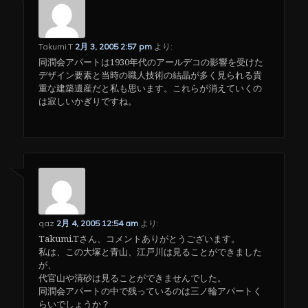
Takumi.T
2月 3, 2005 2:57 pm
より:
同潤会アパートは1930年代のアールデコの影響を受けた
デザイン要素と当時の職人技術の結晶が多く見られる貴
重な建築遺産だと私も思います。これらが消えていくの
は寂しいかぎりですね。
qaz
2月 4, 2005 12:54 am
より:
Takumi.Tさん、コメントありがとうございます。
私は、この大塚と青山、江戸川は見ることができました
が、
代官山や清砂は見ることができませんでした。
同潤会アパートの中で残っているのは三ノ輪アパートく
らいでしょうか？