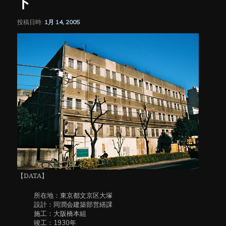
ト
シ
ョ
ン
投稿日時:
1月 14, 2005
【DATA】
所在地：東京都文京区大塚
設計：同潤会建築部営繕課
施工：大阪橋本組
竣工：1930年