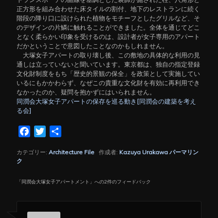
正方形を組み合わせた床タイルの割付、地下のレストランに続く
階段の降り口に設けられた植物をモチーフとしたグリルなど、そ
のデザインの片鱗に触れることができました。全体を通じてどこ
となく柔らかい印象を受けるのは、設計者が女子専用のアパート
だかということで意図したことなのかもしれません。
大塚女子アパートの取り壊し後、この敷地の具体的な利用の見
通しは立っていないと聞いています。東京都は、独自の指定登録
文化財制度をもち「歴史的景観の保全」を政策として実施してい
いるにもかかわらず、なぜこの貴重な文化財を有効に再利用でき
なかったのか、疑問を抱かずにはいられません。
同潤会大塚女子アパートの保存を巡る動き[同潤会の建築を考え
る会]
Facebook
Twitter
共
有
カテゴリー:
Architecture File
作成者:
Kazuya Urakawa
パーマリン
ク
「
同潤会大塚女子アパートメント
」への2件のフィードバック