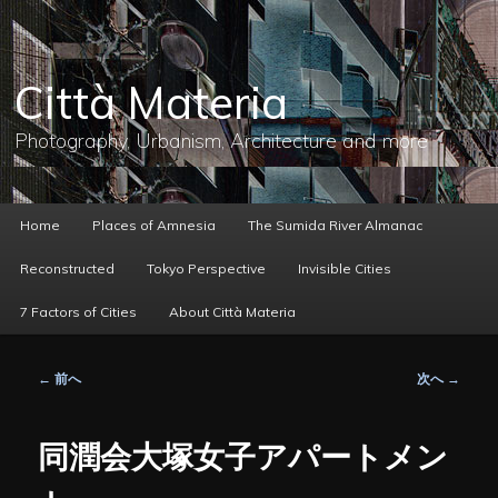
メ
イ
ン
コ
Città Materia
ン
テ
ン
Photography, Urbanism, Architecture and more
ツ
へ
移
動
メ
Home
Places of Amnesia
The Sumida River Almanac
イ
ン
Reconstructed
Tokyo Perspective
Invisible Cities
メ
ニ
7 Factors of Cities
About Città Materia
ュ
ー
投
←
前へ
次へ
→
稿
ナ
ビ
同潤会大塚女子アパートメン
ゲ
ー