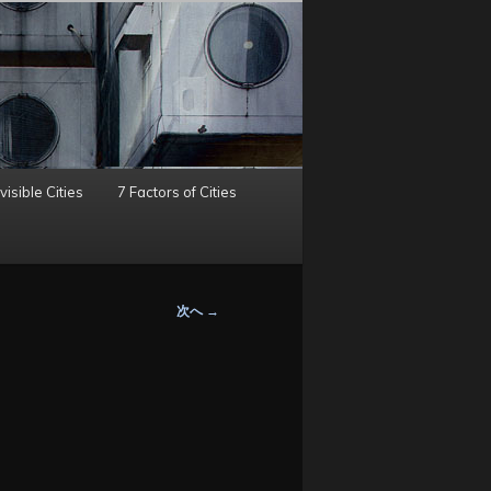
visible Cities
7 Factors of Cities
次へ
→