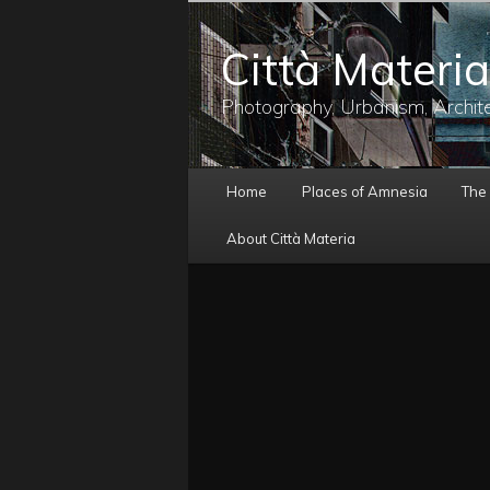
メ
イ
Città Materia
ン
コ
ン
Photography, Urbanism, Archit
テ
ン
ツ
メ
へ
Home
Places of Amnesia
The
イ
移
ン
動
About Città Materia
メ
ニ
ュ
ー