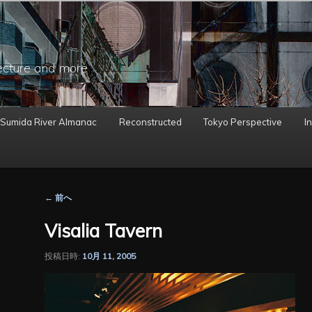
ecture and more
 Sumida River Almanac
Reconstructed
Tokyo Perspective
In
投
←
前へ
稿
ナ
Visalia Tavern
ビ
ゲ
投稿日時:
10月 11, 2005
ー
シ
ョ