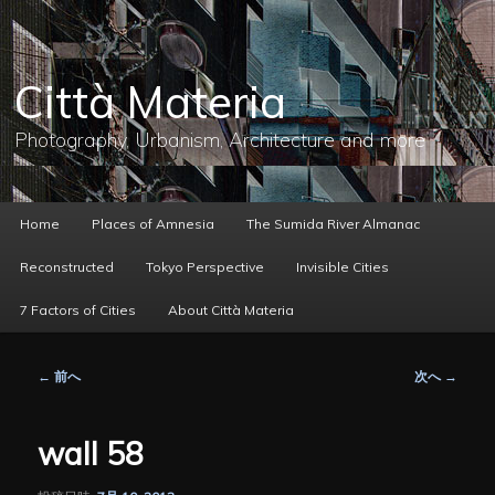
メ
イ
ン
コ
Città Materia
ン
テ
ン
Photography, Urbanism, Architecture and more
ツ
へ
移
動
メ
Home
Places of Amnesia
The Sumida River Almanac
イ
ン
Reconstructed
Tokyo Perspective
Invisible Cities
メ
ニ
7 Factors of Cities
About Città Materia
ュ
ー
投
←
前へ
次へ
→
稿
ナ
ビ
wall 58
ゲ
ー