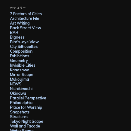
カ
イ
カテゴリー
ブ
7 Factors of Cities
Architecture File
Art Writing
Back Street View
BAR
Bigness
Bird's-eye View
City Silhouettes
Composition
Exhibitions
Geometry
Invisible Cities
Kanazawa
Mirror Scape
Mukoujima
NEWS
Nishikimachi
Okinawa
Parallel Perspective
Philadelphia
Place for Worship
Snapshots
Structures
Tokyo Night Scape
Wall and Facade
Water Scape