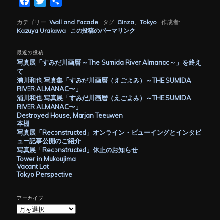
Facebook
Twitter
共
有
カテゴリー:
Wall and Facade
タグ:
Ginza
、
Tokyo
作成者:
Kazuya Urakawa
この投稿のパーマリンク
最近の投稿
写真展「すみだ川画暦 ～The Sumida River Almanac～」を終え
て
浦川和也 写真集「すみだ川画暦（えごよみ）～THE SUMIDA
RIVER ALMANAC〜」
浦川和也 写真展「すみだ川画暦（えごよみ）～THE SUMIDA
RIVER ALMANAC〜」
Destroyed House, Marjan Teeuwen
本棚
写真展「Reconstructed」オンライン・ビューイングとインタビ
ュー記事公開のご紹介
写真展「Reconstructed」休止のお知らせ
Tower in Mukoujima
Vacant Lot
Tokyo Perspective
アーカイブ
ア
ー