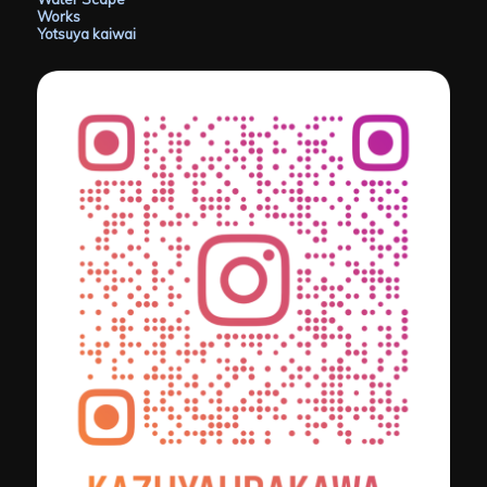
Works
Yotsuya kaiwai