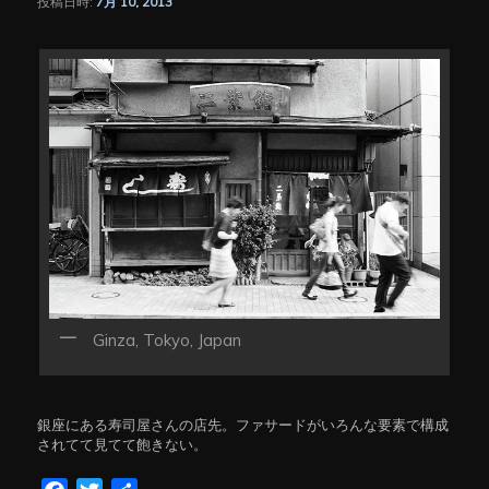
投稿日時:
7月 10, 2013
シ
ョ
ン
Ginza, Tokyo, Japan
銀座にある寿司屋さんの店先。ファサードがいろんな要素で構成
されてて見てて飽きない。