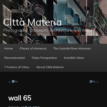
メ
イ
ン
コ
Città Materia
ン
テ
ン
Photography, Urbanism, Architecture and more
ツ
へ
移
動
メ
Home
Places of Amnesia
The Sumida River Almanac
イ
ン
Reconstructed
Tokyo Perspective
Invisible Cities
メ
ニ
7 Factors of Cities
About Città Materia
ュ
ー
投
←
前へ
次へ
→
稿
ナ
ビ
wall 65
ゲ
ー