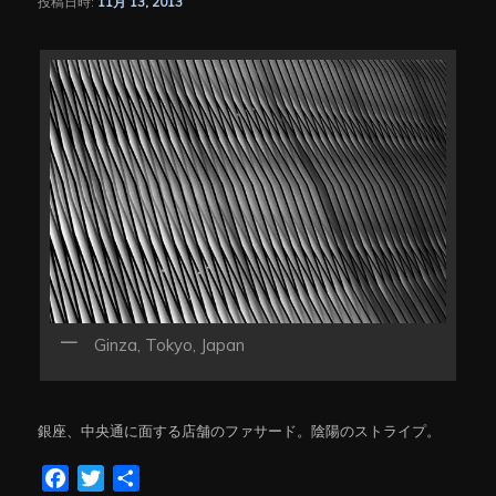
投稿日時:
11月 13, 2013
シ
ョ
ン
Ginza, Tokyo, Japan
銀座、中央通に面する店舗のファサード。陰陽のストライプ。
Facebook
Twitter
共