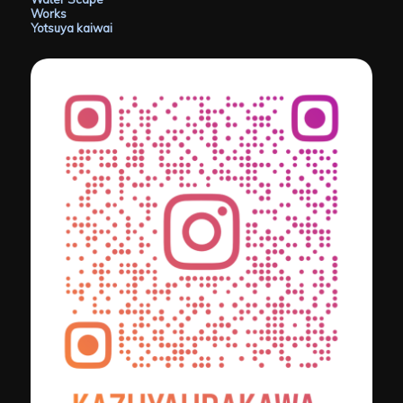
Works
Yotsuya kaiwai