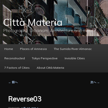
メ
イ
ン
コ
Città Materia
ン
テ
ン
Photography, Urbanism, Architecture and more
ツ
へ
移
動
メ
Home
Places of Amnesia
The Sumida River Almanac
イ
ン
Reconstructed
Tokyo Perspective
Invisible Cities
メ
ニ
7 Factors of Cities
About Città Materia
ュ
ー
投
←
前へ
次へ
→
稿
ナ
ビ
Reverse03
ゲ
ー