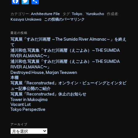
Facebook
Twitter
共
有
カテゴリー:
Architecture File
タグ:
Tokyo
、
Yurakucho
作成者:
Kazuya Urakawa
この投稿のパーマリンク
最近の投稿
写真展「すみだ川画暦 ～The Sumida River Almanac～」を終え
て
浦川和也 写真集「すみだ川画暦（えごよみ）～THE SUMIDA
RIVER ALMANAC〜」
浦川和也 写真展「すみだ川画暦（えごよみ）～THE SUMIDA
RIVER ALMANAC〜」
Destroyed House, Marjan Teeuwen
本棚
写真展「Reconstructed」オンライン・ビューイングとインタビ
ュー記事公開のご紹介
写真展「Reconstructed」休止のお知らせ
Tower in Mukoujima
Vacant Lot
Tokyo Perspective
アーカイブ
ア
ー