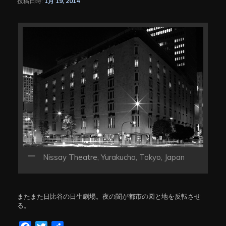
投稿日時:
1月 19, 2014
シ
ョ
ン
Nissay Theatre, Yurakucho, Tokyo, Japan
またまた日比谷の日生劇場。夜の闇が都市の図と地を反転させ
る。