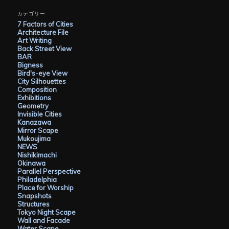
カ
イ
カテゴリー
ブ
7 Factors of Cities
Architecture File
Art Writing
Back Street View
BAR
Bigness
Bird's-eye View
City Silhouettes
Composition
Exhibitions
Geometry
Invisible Cities
Kanazawa
Mirror Scape
Mukoujima
NEWS
Nishikimachi
Okinawa
Parallel Perspective
Philadelphia
Place for Worship
Snapshots
Structures
Tokyo Night Scape
Wall and Facade
Water Scape