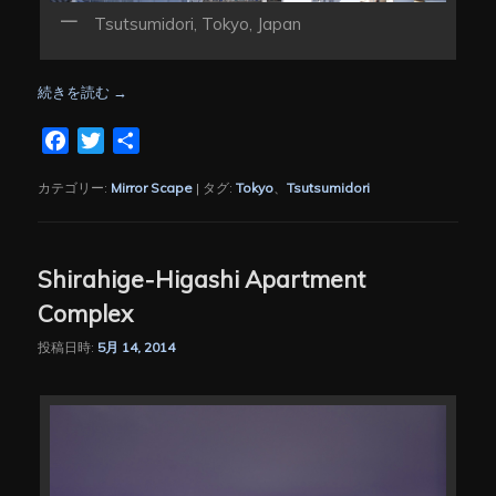
Tsutsumidori, Tokyo, Japan
続きを読む
→
Facebook
Twitter
共
有
カテゴリー:
Mirror Scape
|
タグ:
Tokyo
、
Tsutsumidori
Shirahige-Higashi Apartment
Complex
投稿日時:
5月 14, 2014