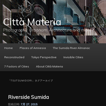
メ
サ
イ
ブ
ン
コ
コ
ン
Città Materia
ン
テ
テ
ン
ン
ツ
Photography, Urbanism, Architecture and more
ツ
へ
へ
移
移
動
動
メ
Home
Places of Amnesia
The Sumida River Almanac
イ
ン
Reconstructed
Tokyo Perspective
Invisible Cities
メ
ニ
7 Factors of Cities
About Città Materia
ュ
ー
「
TSUTSUMIDORI
」タグアーカイブ
Riverside Sumida
投稿日時:
7月 27, 2015