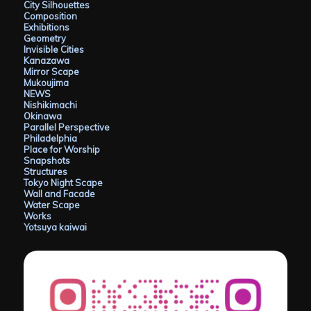
City Silhouettes
Composition
Exhibitions
Geometry
Invisible Cities
Kanazawa
Mirror Scape
Mukoujima
NEWS
Nishikimachi
Okinawa
Parallel Perspective
Philadelphia
Place for Worship
Snapshots
Structures
Tokyo Night Scape
Wall and Facade
Water Scape
Works
Yotsuya kaiwai