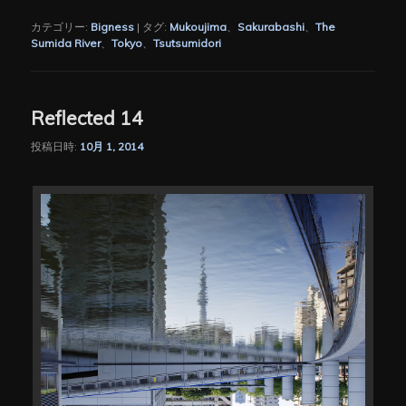
有
カテゴリー:
Bigness
|
タグ:
Mukoujima
、
Sakurabashi
、
The
Sumida River
、
Tokyo
、
Tsutsumidori
Reflected 14
投稿日時:
10月 1, 2014