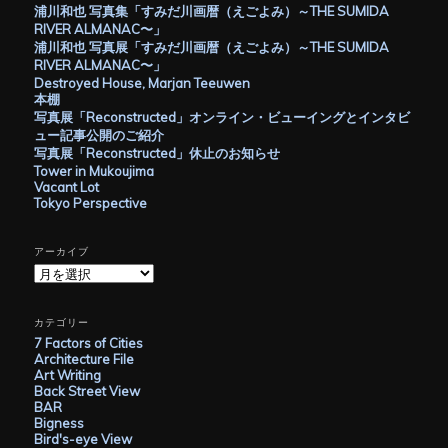
浦川和也 写真集「すみだ川画暦（えごよみ）～THE SUMIDA
RIVER ALMANAC〜」
浦川和也 写真展「すみだ川画暦（えごよみ）～THE SUMIDA
RIVER ALMANAC〜」
Destroyed House, Marjan Teeuwen
本棚
写真展「Reconstructed」オンライン・ビューイングとインタビ
ュー記事公開のご紹介
写真展「Reconstructed」休止のお知らせ
Tower in Mukoujima
Vacant Lot
Tokyo Perspective
アーカイブ
ア
ー
カ
イ
カテゴリー
ブ
7 Factors of Cities
Architecture File
Art Writing
Back Street View
BAR
Bigness
Bird's-eye View