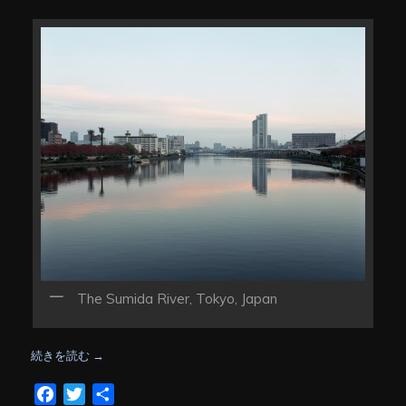
The Sumida River, Tokyo, Japan
続きを読む
→
Facebook
Twitter
共