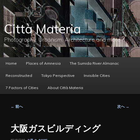
メ
イ
ン
コ
Città Materia
ン
テ
ン
Photography, Urbanism, Architecture and more
ツ
へ
移
動
メ
Home
Places of Amnesia
The Sumida River Almanac
イ
ン
Reconstructed
Tokyo Perspective
Invisible Cities
メ
ニ
7 Factors of Cities
About Città Materia
ュ
ー
投
←
前へ
次へ
→
稿
ナ
ビ
大阪ガスビルディング
ゲ
ー