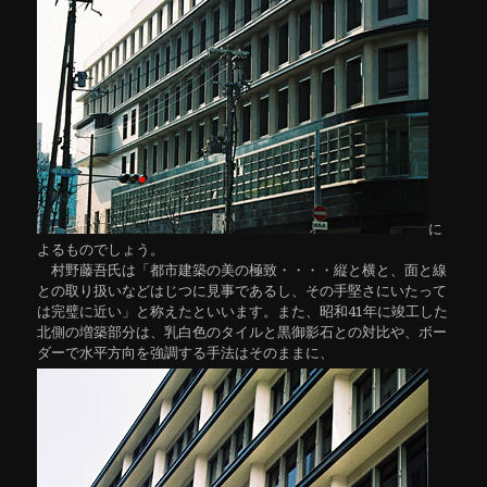
に
よるものでしょう。
村野藤吾氏は「都市建築の美の極致・・・・縦と横と、面と線
との取り扱いなどはじつに見事であるし、その手堅さにいたって
は完璧に近い」と称えたといいます。また、昭和41年に竣工した
北側の増築部分は、乳白色のタイルと黒御影石との対比や、ボー
ダーで水平方向を強調する手法はそのままに、