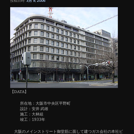
投稿日時:
3月 9, 2005
シ
ョ
ン
【DATA】
所在地：大阪市中央区平野町
設計：安井 武雄
施工：大林組
竣工：1933年
大阪のメインストリート御堂筋に面して建つガス会社の本社ビ