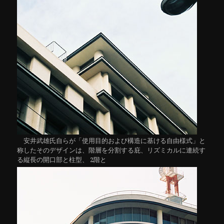
安井武雄氏自らが「使用目的および構造に基ける自由様式」と
称したそのデザインは、階層を分割する庇、リズミカルに連続す
る縦長の開口部と柱型、 2階と