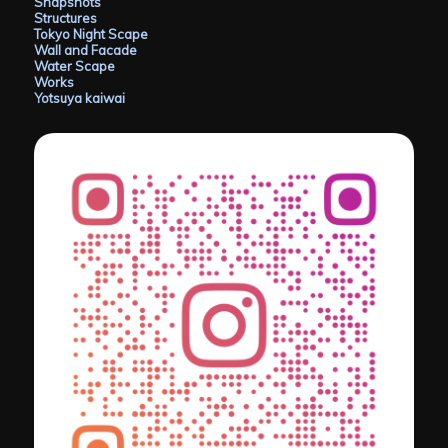
Snapshots
Structures
Tokyo Night Scape
Wall and Facade
Water Scape
Works
Yotsuya kaiwai