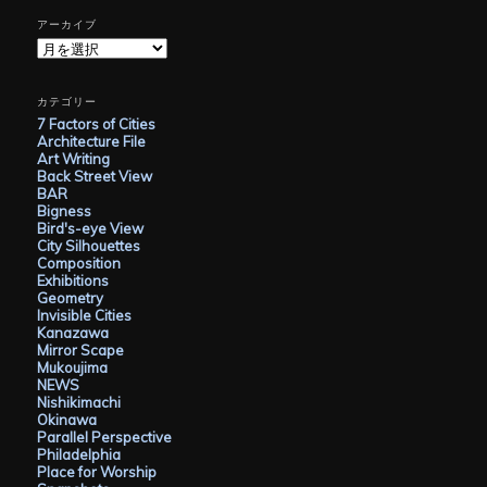
アーカイブ
ア
ー
カ
イ
カテゴリー
ブ
7 Factors of Cities
Architecture File
Art Writing
Back Street View
BAR
Bigness
Bird's-eye View
City Silhouettes
Composition
Exhibitions
Geometry
Invisible Cities
Kanazawa
Mirror Scape
Mukoujima
NEWS
Nishikimachi
Okinawa
Parallel Perspective
Philadelphia
Place for Worship