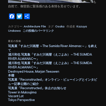
も
自然で、御堂筋に緊張感のある表情を見せています。
Facebook
Twitter
共
有
カテゴリー:
Architecture File
タグ:
Osaka
作成者:
Kazuya
Urakawa
この投稿のパーマリンク
最近の投稿
写真展「すみだ川画暦 ～The Sumida River Almanac～」を終え
て
浦川和也 写真集「すみだ川画暦（えごよみ）～THE SUMIDA
RIVER ALMANAC〜」
浦川和也 写真展「すみだ川画暦（えごよみ）～THE SUMIDA
RIVER ALMANAC〜」
Destroyed House, Marjan Teeuwen
本棚
写真展「Reconstructed」オンライン・ビューイングとインタビ
ュー記事公開のご紹介
写真展「Reconstructed」休止のお知らせ
Tower in Mukoujima
Vacant Lot
Tokyo Perspective