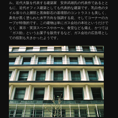
ル。近代大阪を代表する建築家 安井武雄氏の代表作であるとと
もに、近代オフィス建築としても代表的な建築です。乳白色のタ
イル張りの上層部と黒御影石の基壇部のコントラストも美しく、
鼻先が黒く塗られた水平方向を強調する庇、そしてコーナーのカ
ーブが特徴的です。この建物は単にガス会社の本社というだけで
なく、展示・実演スペースやホール、食堂なども備え、かつては
「ガス飴」というお菓子を販売するなど、ガス会社の広告塔とし
ての役割も大きかったようです。