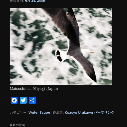
投稿日時:
6月 28, 2005
シ
ョ
ン
Matsushima , Miyagi , Japan
Facebook
Twitter
共
有
カテゴリー:
Water Scape
作成者:
Kazuya Urakawa
パーマリンク
最近の投稿