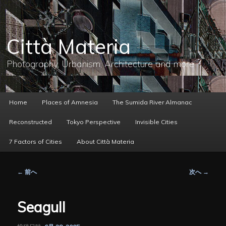
メ
イ
ン
コ
Città Materia
ン
テ
ン
Photography, Urbanism, Architecture and more
ツ
へ
移
動
メ
Home
Places of Amnesia
The Sumida River Almanac
イ
ン
Reconstructed
Tokyo Perspective
Invisible Cities
メ
ニ
7 Factors of Cities
About Città Materia
ュ
ー
投
←
前へ
次へ
→
稿
ナ
ビ
Seagull
ゲ
ー