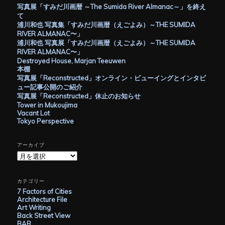
写真展「すみだ川画暦 ～The Sumida River Almanac～」を終え
て
浦川和也 写真集「すみだ川画暦（えごよみ）～THE SUMIDA
RIVER ALMANAC〜」
浦川和也 写真展「すみだ川画暦（えごよみ）～THE SUMIDA
RIVER ALMANAC〜」
Destroyed House, Marjan Teeuwen
本棚
写真展「Reconstructed」オンライン・ビューイングとインタビ
ュー記事公開のご紹介
写真展「Reconstructed」休止のお知らせ
Tower in Mukoujima
Vacant Lot
Tokyo Perspective
アーカイブ
ア
ー
カ
イ
カテゴリー
ブ
7 Factors of Cities
Architecture File
Art Writing
Back Street View
BAR