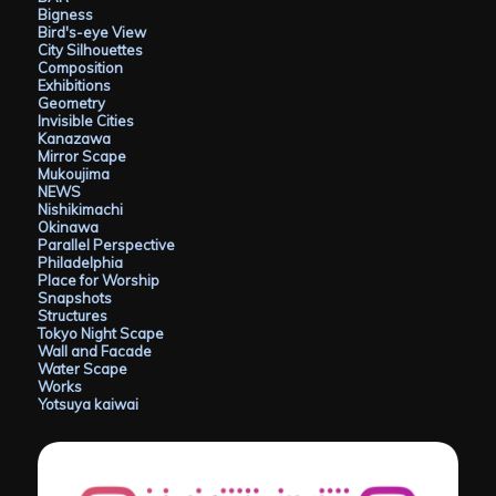
Bigness
Bird's-eye View
City Silhouettes
Composition
Exhibitions
Geometry
Invisible Cities
Kanazawa
Mirror Scape
Mukoujima
NEWS
Nishikimachi
Okinawa
Parallel Perspective
Philadelphia
Place for Worship
Snapshots
Structures
Tokyo Night Scape
Wall and Facade
Water Scape
Works
Yotsuya kaiwai