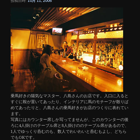
投稿日時:
10月 11, 2005
シ
ョ
ン
乗馬好きの陽気なマスター、八島さんのお店です。入口に入ると
すぐに鞍が置いてあったり、インテリアに馬のモチーフが散りば
めてあったりと、八島さんの乗馬好きがお店のつくりに表れてい
ます。
写真にはカウンター席しか写ってませんが、このカウンターの後
ろに4人掛けのテーブル席と8人掛けののテーブル席があるので、
1人でゆっくり呑むのも、数人でわいわいと呑むもよし、どちら
でもOKです。