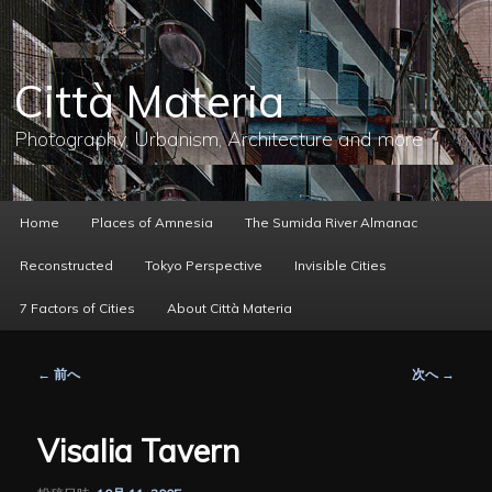
メ
イ
ン
コ
Città Materia
ン
テ
ン
Photography, Urbanism, Architecture and more
ツ
へ
移
動
メ
Home
Places of Amnesia
The Sumida River Almanac
イ
ン
Reconstructed
Tokyo Perspective
Invisible Cities
メ
ニ
7 Factors of Cities
About Città Materia
ュ
ー
投
←
前へ
次へ
→
稿
ナ
ビ
Visalia Tavern
ゲ
ー