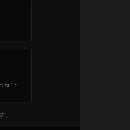
。
ですね＾＾
す。