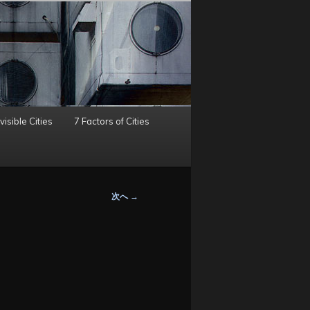
visible Cities
7 Factors of Cities
次へ
→