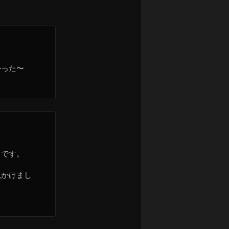
かった〜
日です。
見かけまし