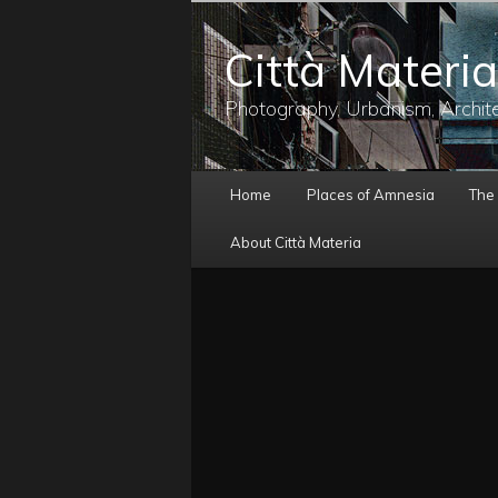
メ
イ
Città Materia
ン
コ
ン
Photography, Urbanism, Archit
テ
ン
ツ
メ
へ
Home
Places of Amnesia
The
イ
移
ン
動
About Città Materia
メ
ニ
ュ
ー