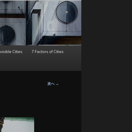
visible Cities
7 Factors of Cities
次へ
→