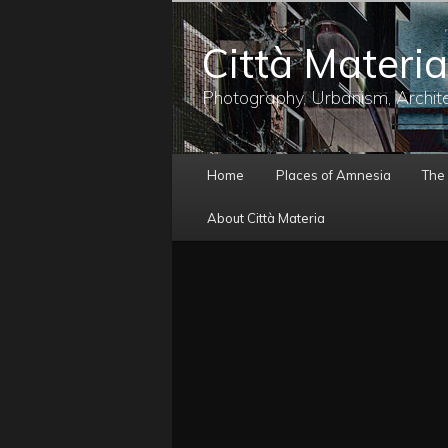
メ
イ
Città Materia
ン
コ
ン
Photography, Urbanism, Archit
テ
ン
ツ
メ
へ
Home
Places of Amnesia
The
イ
移
ン
動
About Città Materia
メ
ニ
ュ
ー