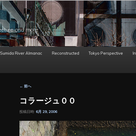
ecture and more
 Sumida River Almanac
Reconstructed
Tokyo Perspective
In
投
←
前へ
稿
ナ
コラージュ００
ビ
ゲ
投稿日時:
6月 29, 2006
ー
シ
ョ