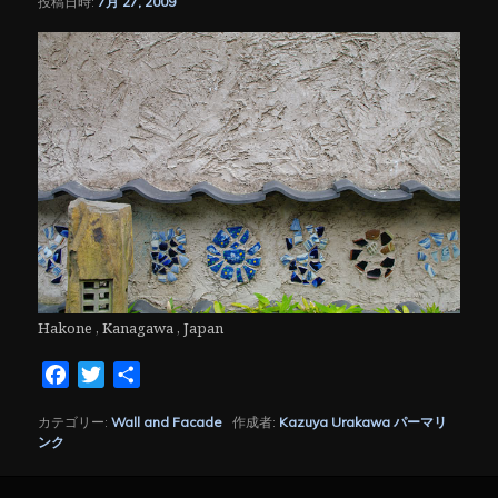
投稿日時:
7月 27, 2009
シ
ョ
ン
Hakone , Kanagawa , Japan
Facebook
Twitter
共
有
カテゴリー:
Wall and Facade
作成者:
Kazuya Urakawa
パーマリ
ンク