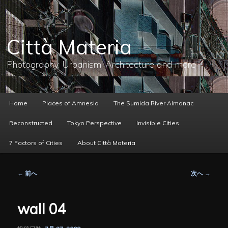
メ
イ
ン
コ
Città Materia
ン
テ
ン
Photography, Urbanism, Architecture and more
ツ
へ
移
動
メ
Home
Places of Amnesia
The Sumida River Almanac
イ
ン
Reconstructed
Tokyo Perspective
Invisible Cities
メ
ニ
7 Factors of Cities
About Città Materia
ュ
ー
投
←
前へ
次へ
→
稿
ナ
ビ
wall 04
ゲ
ー