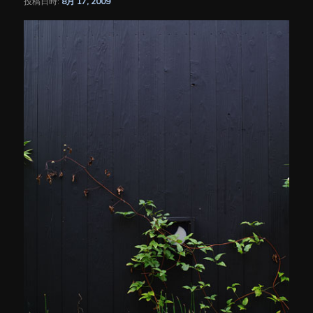
投稿日時:
8月 17, 2009
シ
ョ
ン