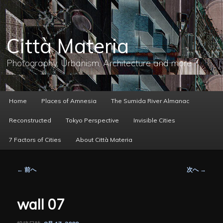
メ
イ
ン
コ
Città Materia
ン
テ
ン
Photography, Urbanism, Architecture and more
ツ
へ
移
動
メ
Home
Places of Amnesia
The Sumida River Almanac
イ
ン
Reconstructed
Tokyo Perspective
Invisible Cities
メ
ニ
7 Factors of Cities
About Città Materia
ュ
ー
投
←
前へ
次へ
→
稿
ナ
ビ
wall 07
ゲ
ー