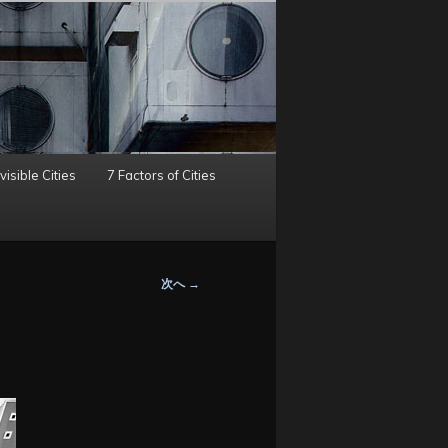
visible Cities
7 Factors of Cities
次へ
→