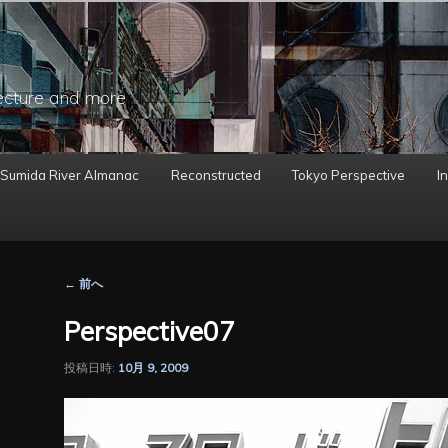
ecture and more
 Sumida River Almanac
Reconstructed
Tokyo Perspective
In
投
←
前へ
稿
ナ
Perspective07
ビ
ゲ
投稿日時:
10月 9, 2009
ー
シ
ョ