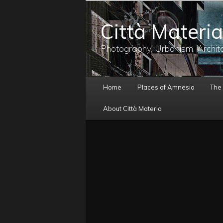
メ
イ
Città Materia
ン
コ
ン
Photography, Urbanism, Archit
テ
ン
ツ
メ
へ
Home
Places of Amnesia
The
イ
移
ン
動
About Città Materia
メ
ニ
ュ
ー