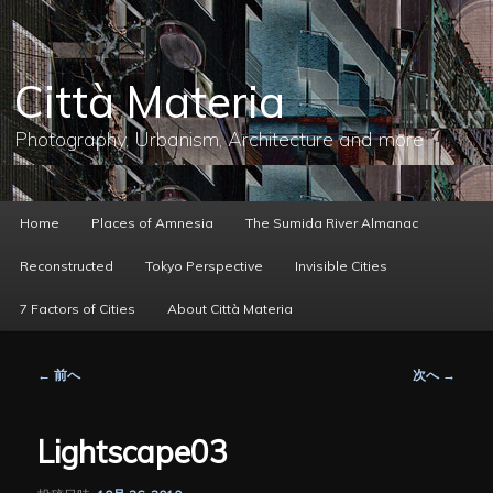
メ
イ
ン
コ
Città Materia
ン
テ
ン
Photography, Urbanism, Architecture and more
ツ
へ
移
動
メ
Home
Places of Amnesia
The Sumida River Almanac
イ
ン
Reconstructed
Tokyo Perspective
Invisible Cities
メ
ニ
7 Factors of Cities
About Città Materia
ュ
ー
投
←
前へ
次へ
→
稿
ナ
ビ
Lightscape03
ゲ
ー