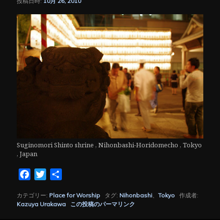
投稿日時:
10月 26, 2010
シ
ョ
ン
Suginomori Shinto shrine , Nihonbashi-Horidomecho , Tokyo
, Japan
Facebook
Twitter
共
有
カテゴリー:
Place for Worship
タグ:
Nihonbashi
、
Tokyo
作成者:
Kazuya Urakawa
この投稿のパーマリンク