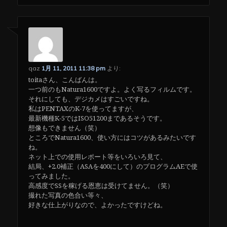
qaz
1月 11, 2011 11:38 pm
より:
toitaさん、こんばんは。
一つ前のもNatura1600ですよ。よく写るフィルムです。
それにしても、デジカメはすごいですね。
私はPENTAXのK-7を使ってますが、
最新機種K-5ではISO51200まであるそうです。
想像もできません（笑）
ところでNatura1600、使い方にはコツがあるみたいです
ね。
ネット上での使用レポート等をいろいろ見て、
結局、+2.0補正（ASAを400にして）のプログラムAEで使
ってみました。
高感度でSSを稼げる恩恵は受けてません。（笑）
撮れた写真の色合い等々、
好きな仕上がりなので、よかったですけどね。