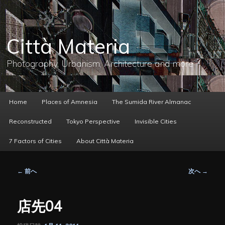
メ
イ
ン
コ
Città Materia
ン
テ
ン
Photography, Urbanism, Architecture and more
ツ
へ
移
動
メ
Home
Places of Amnesia
The Sumida River Almanac
イ
ン
Reconstructed
Tokyo Perspective
Invisible Cities
メ
ニ
7 Factors of Cities
About Città Materia
ュ
ー
投
←
前へ
次へ
→
稿
ナ
ビ
店先04
ゲ
ー