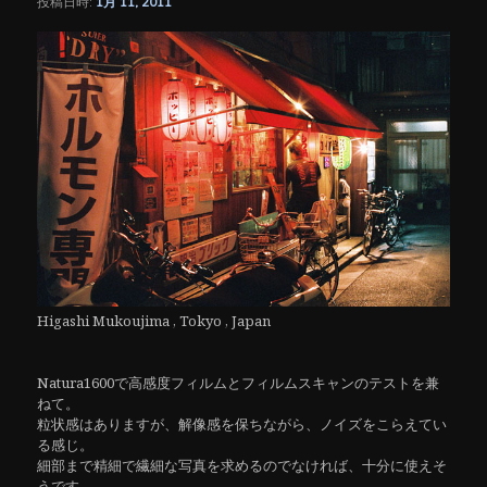
投稿日時:
1月 11, 2011
シ
ョ
ン
Higashi Mukoujima , Tokyo , Japan
Natura1600で高感度フィルムとフィルムスキャンのテストを兼
ねて。
粒状感はありますが、解像感を保ちながら、ノイズをこらえてい
る感じ。
細部まで精細で繊細な写真を求めるのでなければ、十分に使えそ
うです。