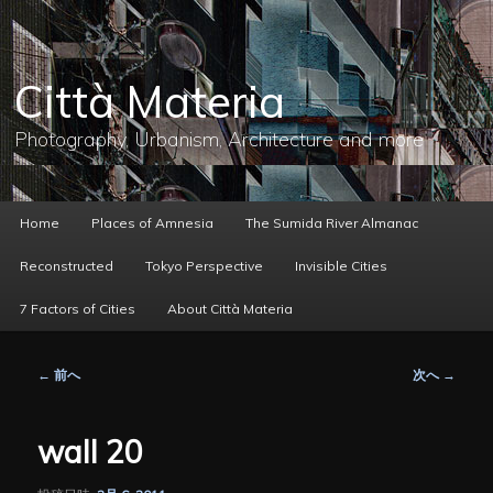
メ
イ
ン
コ
Città Materia
ン
テ
ン
Photography, Urbanism, Architecture and more
ツ
へ
移
動
メ
Home
Places of Amnesia
The Sumida River Almanac
イ
ン
Reconstructed
Tokyo Perspective
Invisible Cities
メ
ニ
7 Factors of Cities
About Città Materia
ュ
ー
投
←
前へ
次へ
→
稿
ナ
ビ
wall 20
ゲ
ー