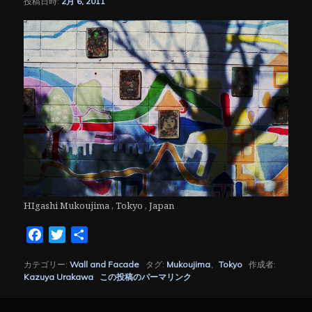
投稿日時:
2月 6, 2011
シ
ョ
ン
HIgashi Mukoujima , Tokyo , Japan
Facebook
Twitter
共
有
カテゴリー:
Wall and Facade
タグ:
Mukoujima
、
Tokyo
作成者:
Kazuya Urakawa
この投稿のパーマリンク