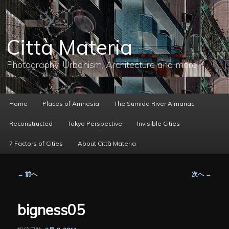
メ
イ
ン
コ
Città Materia
ン
テ
ン
Photography, Urbanism, Architecture and more
ツ
へ
移
動
メ
Home
Places of Amnesia
The Sumida River Almanac
イ
ン
Reconstructed
Tokyo Perspective
Invisible Cities
メ
ニ
7 Factors of Cities
About Città Materia
ュ
ー
投
←
前へ
次へ
→
稿
ナ
ビ
bigness05
ゲ
ー