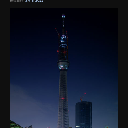
投稿日時:
3月 8, 2011
シ
ョ
ン