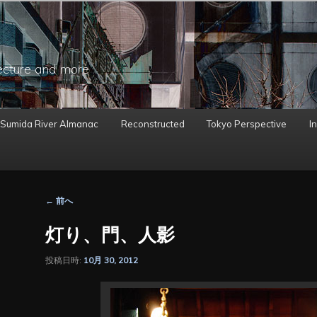
ecture and more
 Sumida River Almanac
Reconstructed
Tokyo Perspective
In
投
←
前へ
稿
ナ
灯り、門、人影
ビ
ゲ
投稿日時:
10月 30, 2012
ー
シ
ョ