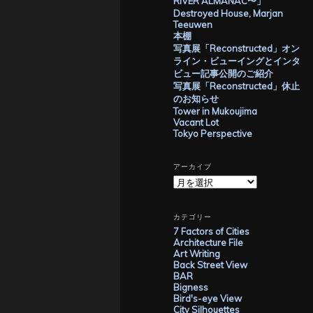
RIVER ALMANAC〜」
Destroyed House, Marjan
Teeuwen
本棚
写真展「Reconstructed」オン
ライン・ビューイングとインタ
ビュー記事公開のご紹介
写真展「Reconstructed」休止
のお知らせ
Tower in Mukoujima
Vacant Lot
Tokyo Perspective
アーカイブ
ア
ー
カ
イ
カテゴリー
ブ
7 Factors of Cities
Architecture File
Art Writing
Back Street View
BAR
Bigness
Bird's-eye View
City Silhouettes