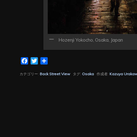
Hozenji Yokocho, Osaka, Japan
Facebook
Twitter
共
有
カテゴリー:
Back Street View
タグ:
Osaka
作成者:
Kazuya Uraka