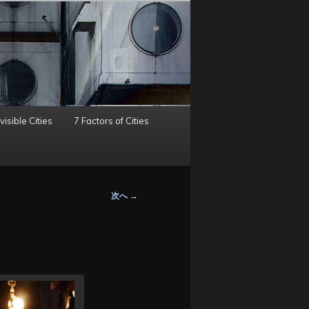
visible Cities
7 Factors of Cities
次へ
→