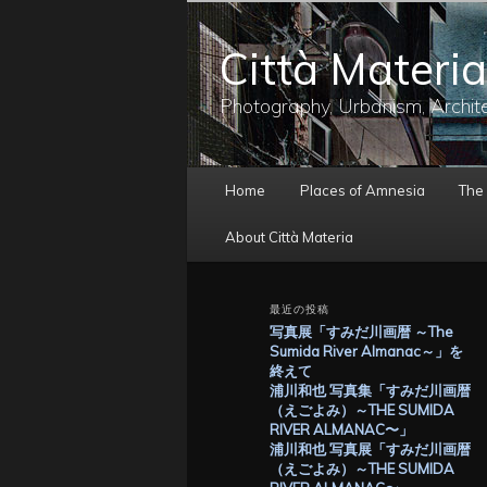
メ
イ
Città Materia
ン
コ
ン
Photography, Urbanism, Archit
テ
ン
ツ
メ
へ
Home
Places of Amnesia
The
イ
移
ン
動
About Città Materia
メ
ニ
ュ
最近の投稿
ー
写真展「すみだ川画暦 ～The
Sumida River Almanac～」を
終えて
浦川和也 写真集「すみだ川画暦
（えごよみ）～THE SUMIDA
RIVER ALMANAC〜」
浦川和也 写真展「すみだ川画暦
（えごよみ）～THE SUMIDA