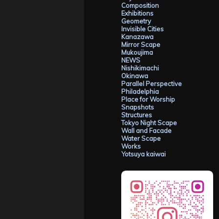
Composition
Exhibitions
Geometry
Invisible Cities
Kanazawa
Mirror Scape
Mukoujima
NEWS
Nishikimachi
Okinawa
Parallel Perspective
Philadelphia
Place for Worship
Snapshots
Structures
Tokyo Night Scape
Wall and Facade
Water Scape
Works
Yotsuya kaiwai