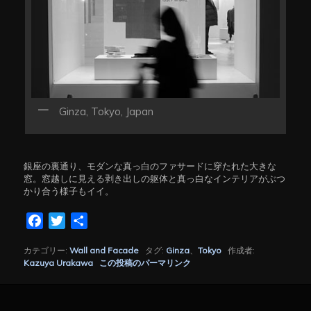
Ginza, Tokyo, Japan
銀座の裏通り、モダンな真っ白のファサードに穿たれた大きな
窓。窓越しに見える剥き出しの躯体と真っ白なインテリアがぶつ
かり合う様子もイイ。
Facebook
Twitter
共
有
カテゴリー:
Wall and Facade
タグ:
Ginza
、
Tokyo
作成者:
Kazuya Urakawa
この投稿のパーマリンク