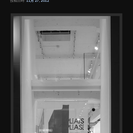
投稿日時:
11月 27, 2012
シ
ョ
ン