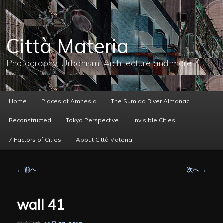
メ
イ
ン
コ
Città Materia
ン
テ
ン
Photography, Urbanism, Architecture and more
ツ
へ
移
動
メ
Home
Places of Amnesia
The Sumida River Almanac
イ
ン
Reconstructed
Tokyo Perspective
Invisible Cities
メ
ニ
7 Factors of Cities
About Città Materia
ュ
ー
投
←
前へ
次へ
→
稿
ナ
ビ
wall 41
ゲ
ー