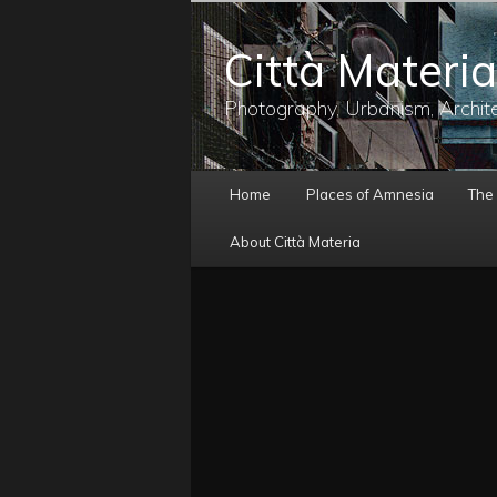
メ
イ
Città Materia
ン
コ
ン
Photography, Urbanism, Archit
テ
ン
ツ
メ
へ
Home
Places of Amnesia
The
イ
移
ン
動
About Città Materia
メ
ニ
ュ
ー