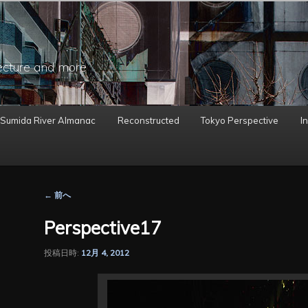
ecture and more
 Sumida River Almanac
Reconstructed
Tokyo Perspective
In
投
←
前へ
稿
ナ
Perspective17
ビ
ゲ
投稿日時:
12月 4, 2012
ー
シ
ョ