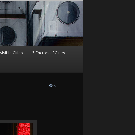
visible Cities
7 Factors of Cities
次へ
→