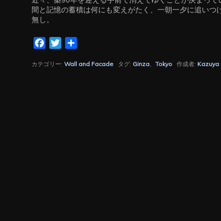
間と記憶の蓄積は何にも変えがたく、一朝一夕に追いつ
無し。
Facebook
Twitter
共
有
カテゴリー:
Wall and Facade
タグ:
Ginza
、
Tokyo
作成者:
Kazuya