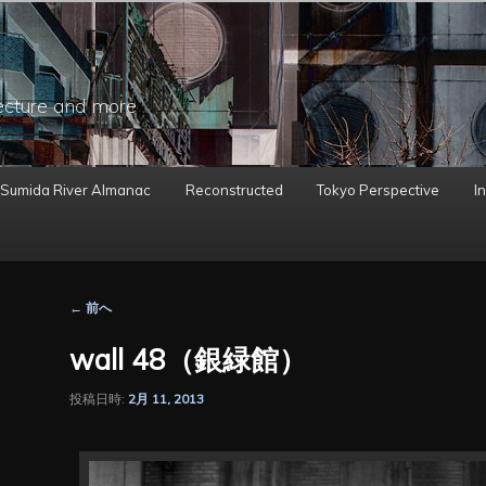
ecture and more
 Sumida River Almanac
Reconstructed
Tokyo Perspective
In
投
←
前へ
稿
ナ
wall 48（銀緑館）
ビ
ゲ
投稿日時:
2月 11, 2013
ー
シ
ョ