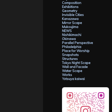
Composition
Exhibitions
Geometry
Invisible Cities
Kanazawa
Mirror Scape
Mukoujima
NEWS
Nishikimachi
Okinawa
Parallel Perspective
Philadelphia
Place for Worship
Snapshots
Structures
Tokyo Night Scape
Wall and Facade
Water Scape
Works
Yotsuya kaiwai