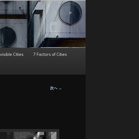
visible Cities
7 Factors of Cities
次へ
→