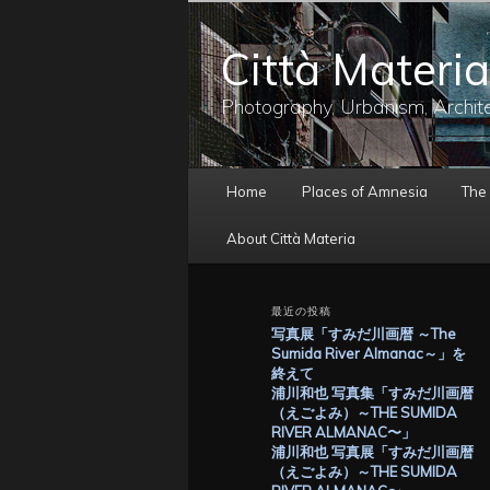
メ
イ
Città Materia
ン
コ
ン
Photography, Urbanism, Archit
テ
ン
ツ
メ
へ
Home
Places of Amnesia
The
イ
移
ン
動
About Città Materia
メ
ニ
ュ
最近の投稿
ー
写真展「すみだ川画暦 ～The
Sumida River Almanac～」を
終えて
浦川和也 写真集「すみだ川画暦
（えごよみ）～THE SUMIDA
RIVER ALMANAC〜」
浦川和也 写真展「すみだ川画暦
（えごよみ）～THE SUMIDA