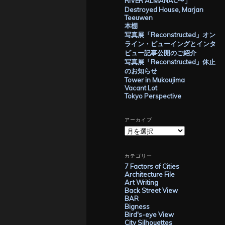
RIVER ALMANAC〜」
Destroyed House, Marjan
Teeuwen
本棚
写真展「Reconstructed」オン
ライン・ビューイングとインタ
ビュー記事公開のご紹介
写真展「Reconstructed」休止
のお知らせ
Tower in Mukoujima
Vacant Lot
Tokyo Perspective
アーカイブ
ア
ー
カ
イ
カテゴリー
ブ
7 Factors of Cities
Architecture File
Art Writing
Back Street View
BAR
Bigness
Bird's-eye View
City Silhouettes