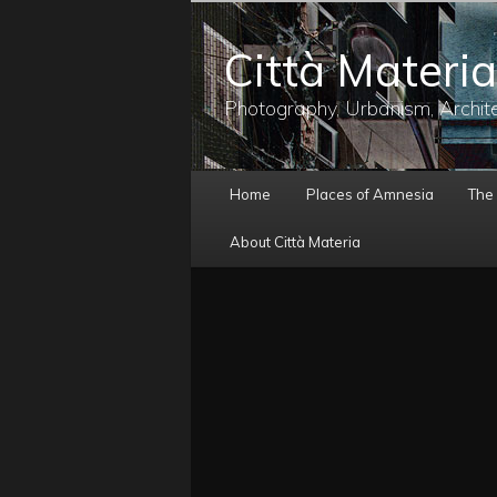
メ
イ
Città Materia
ン
コ
ン
Photography, Urbanism, Archit
テ
ン
ツ
メ
へ
Home
Places of Amnesia
The
イ
移
ン
動
About Città Materia
メ
ニ
ュ
ー