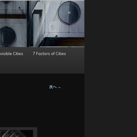
visible Cities
7 Factors of Cities
次へ
→