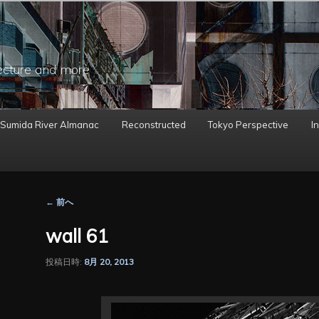
ecture and more
 Sumida River Almanac
Reconstructed
Tokyo Perspective
In
投
←
前へ
稿
ナ
wall 61
ビ
ゲ
投稿日時:
8月 20, 2013
ー
シ
ョ