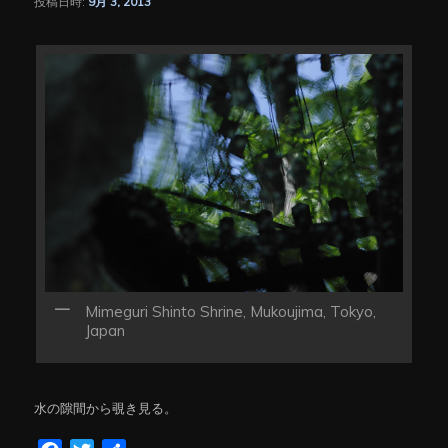
投稿日時:
9月 3, 2013
シ
ョ
ン
Mimeguri Shinto Shrine, Mukoujima, Tokyo,
Japan
水の隙間から覗き見る。