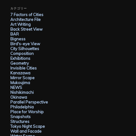
カ
イ
カテゴリー
ブ
7 Factors of Cities
Architecture File
Art Writing
Back Street View
BAR
Bigness
Bird's-eye View
City Silhouettes
Composition
Exhibitions
Geometry
Invisible Cities
Kanazawa
Mirror Scape
Mukoujima
NEWS
Nishikimachi
Okinawa
Parallel Perspective
Philadelphia
Place for Worship
Snapshots
Structures
Tokyo Night Scape
Wall and Facade
Water Scape