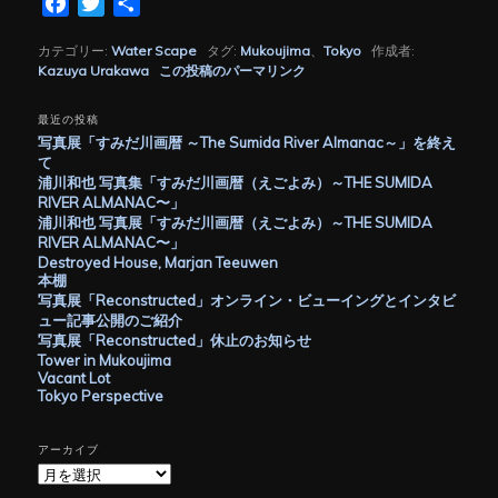
Facebook
Twitter
共
有
カテゴリー:
Water Scape
タグ:
Mukoujima
、
Tokyo
作成者:
Kazuya Urakawa
この投稿のパーマリンク
最近の投稿
写真展「すみだ川画暦 ～The Sumida River Almanac～」を終え
て
浦川和也 写真集「すみだ川画暦（えごよみ）～THE SUMIDA
RIVER ALMANAC〜」
浦川和也 写真展「すみだ川画暦（えごよみ）～THE SUMIDA
RIVER ALMANAC〜」
Destroyed House, Marjan Teeuwen
本棚
写真展「Reconstructed」オンライン・ビューイングとインタビ
ュー記事公開のご紹介
写真展「Reconstructed」休止のお知らせ
Tower in Mukoujima
Vacant Lot
Tokyo Perspective
アーカイブ
ア
ー