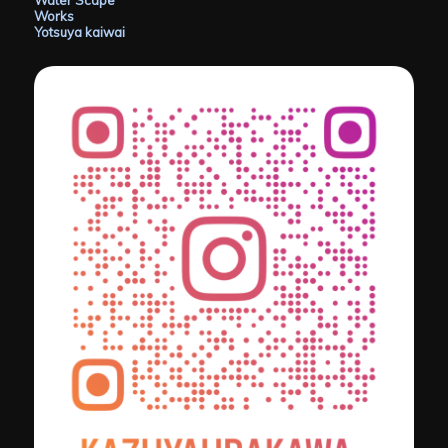
Works
Yotsuya kaiwai