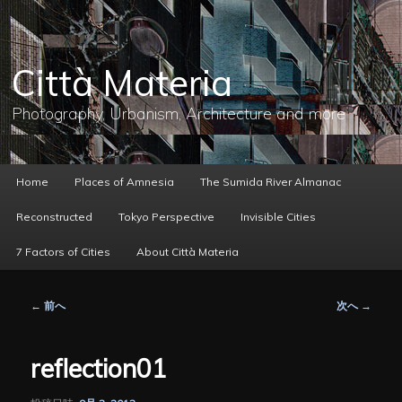
メ
イ
ン
コ
Città Materia
ン
テ
ン
Photography, Urbanism, Architecture and more
ツ
へ
移
動
メ
Home
Places of Amnesia
The Sumida River Almanac
イ
ン
Reconstructed
Tokyo Perspective
Invisible Cities
メ
ニ
7 Factors of Cities
About Città Materia
ュ
ー
投
←
前へ
次へ
→
稿
ナ
ビ
reflection01
ゲ
ー