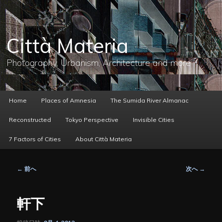
メ
イ
ン
コ
Città Materia
ン
テ
ン
Photography, Urbanism, Architecture and more
ツ
へ
移
動
メ
Home
Places of Amnesia
The Sumida River Almanac
イ
ン
Reconstructed
Tokyo Perspective
Invisible Cities
メ
ニ
7 Factors of Cities
About Città Materia
ュ
ー
投
←
前へ
次へ
→
稿
ナ
ビ
軒下
ゲ
ー