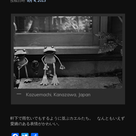
投稿日時:
9月 4, 2013
シ
ョ
ン
Kazuemachi, Kanazawa, Japan
軒下で雨乞いでもするように並ぶカエルたち。 なんともいえず
愛嬌のある表情がかわいい。