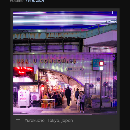
投稿日時:
7月 5, 2014
シ
ョ
ン
Yurakucho, Tokyo, Japan