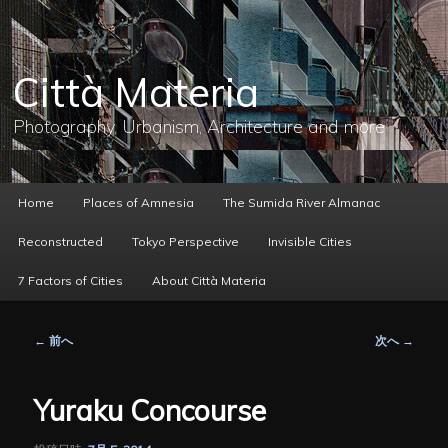
メ
イ
ン
コ
Città Materia
ン
テ
ン
Photography, Urbanism, Architecture and more
ツ
へ
移
動
メ
Home
Places of Amnesia
The Sumida River Almanac
イ
ン
Reconstructed
Tokyo Perspective
Invisible Cities
メ
ニ
7 Factors of Cities
About Città Materia
ュ
ー
投
←
前へ
次へ
→
稿
ナ
ビ
Yuraku Concourse
ゲ
ー