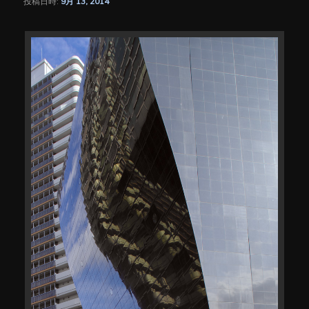
投稿日時:
9月 13, 2014
シ
ョ
ン