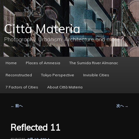
メ
イ
ン
コ
Città Materia
ン
テ
ン
Photography, Urbanism, Architecture and more
ツ
へ
移
動
メ
Home
Places of Amnesia
The Sumida River Almanac
イ
ン
Reconstructed
Tokyo Perspective
Invisible Cities
メ
ニ
7 Factors of Cities
About Città Materia
ュ
ー
投
←
前へ
次へ
→
稿
ナ
ビ
Reflected 11
ゲ
ー