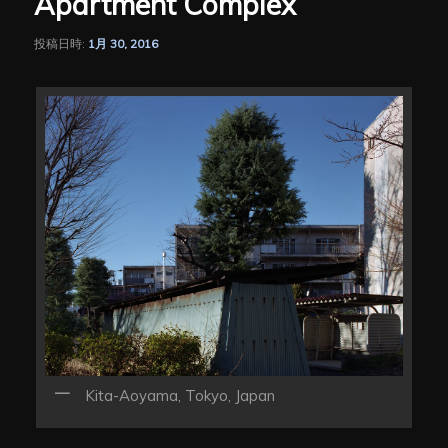
Apartment Complex
シ
ョ
ン
投稿日時:
1月 30, 2016
Kita-Aoyama, Tokyo, Japan