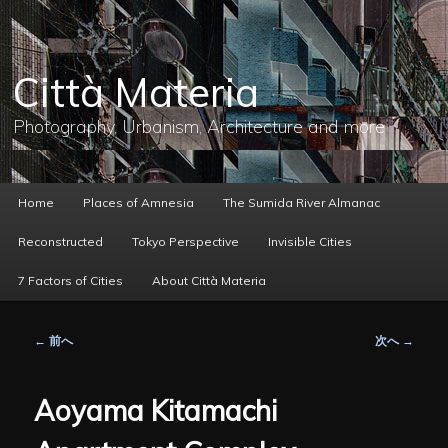
メ
イ
ン
コ
Città Materia
ン
テ
ン
Photography, Urbanism, Architecture and more
ツ
へ
移
動
メ
Home
Places of Amnesia
The Sumida River Almanac
イ
ン
Reconstructed
Tokyo Perspective
Invisible Cities
メ
ニ
7 Factors of Cities
About Città Materia
ュ
ー
投
←
前へ
次へ
→
稿
ナ
ビ
Aoyama Kitamachi
ゲ
ー