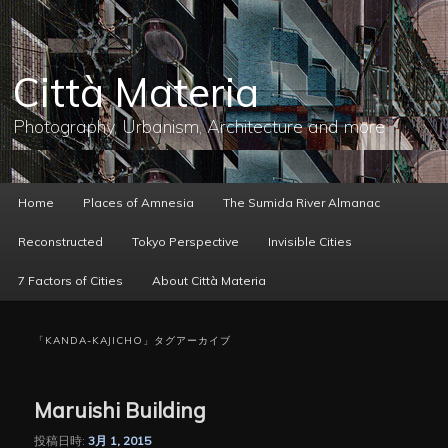
メ
サ
イ
ブ
ン
コ
コ
ン
Città Materia
ン
テ
テ
ン
ン
ツ
Photography, Urbanism, Architecture and more
ツ
へ
へ
移
移
動
動
メ
Home
Places of Amnesia
The Sumida River Almanac
イ
ン
Reconstructed
Tokyo Perspective
Invisible Cities
メ
ニ
7 Factors of Cities
About Città Materia
ュ
ー
「
KANDA-KAJICHO
」タグアーカイブ
Maruishi Building
投稿日時:
3月 1, 2015