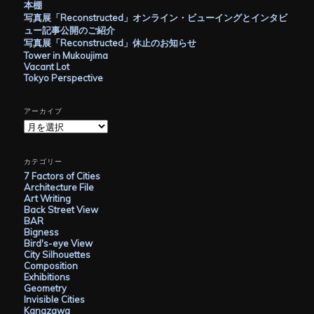
本棚
写真展「Reconstructed」オンライン・ビューイングとインタビ
ュー記事公開のご紹介
写真展「Reconstructed」休止のお知らせ
Tower in Mukoujima
Vacant Lot
Tokyo Perspective
アーカイブ
ア
ー
カ
イ
カテゴリー
ブ
7 Factors of Cities
Architecture File
Art Writing
Back Street View
BAR
Bigness
Bird's-eye View
City Silhouettes
Composition
Exhibitions
Geometry
Invisible Cities
Kanazawa