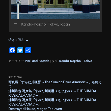
Kanda-Kajicho, Tokyo, Japan
続きを読む
→
Facebook
Twitter
共
有
カテゴリー:
Wall and Facade
|
タグ:
Kanda-Kajicho
、
Tokyo
最近の投稿
写真展「すみだ川画暦 ～The Sumida River Almanac～」を終え
て
浦川和也 写真集「すみだ川画暦（えごよみ）～THE SUMIDA
RIVER ALMANAC〜」
浦川和也 写真展「すみだ川画暦（えごよみ）～THE SUMIDA
RIVER ALMANAC〜」
Destroyed House, Marjan Teeuwen