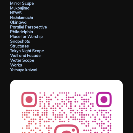
Mirror Scape
Mukoujima
NEWS
Nishikimachi
Okinawa
Parallel Perspective
Philadelphia
Place for Worship
Snapshots
Structures
Tokyo Night Scape
Wall and Facade
Water Scape
Works
Yotsuya kaiwai