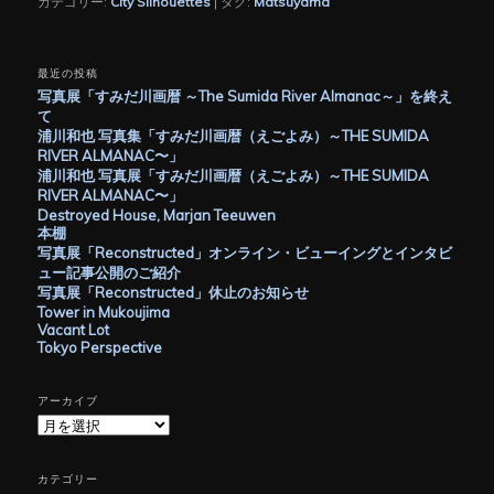
カテゴリー:
City Silhouettes
|
タグ:
Matsuyama
最近の投稿
写真展「すみだ川画暦 ～The Sumida River Almanac～」を終え
て
浦川和也 写真集「すみだ川画暦（えごよみ）～THE SUMIDA
RIVER ALMANAC〜」
浦川和也 写真展「すみだ川画暦（えごよみ）～THE SUMIDA
RIVER ALMANAC〜」
Destroyed House, Marjan Teeuwen
本棚
写真展「Reconstructed」オンライン・ビューイングとインタビ
ュー記事公開のご紹介
写真展「Reconstructed」休止のお知らせ
Tower in Mukoujima
Vacant Lot
Tokyo Perspective
アーカイブ
ア
ー
カ
イ
カテゴリー