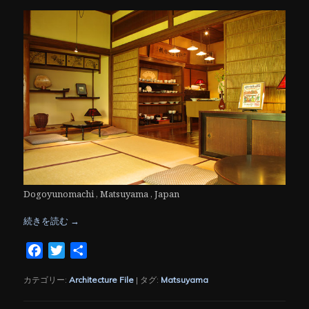
Dogoyunomachi , Matsuyama , Japan
続きを読む
→
Facebook
Twitter
共
有
カテゴリー:
Architecture File
|
タグ:
Matsuyama