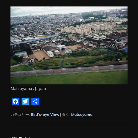
Matsuyama , Japan
Facebook
Twitter
共
有
カテゴリー:
Bird's-eye View
|
タグ:
Matsuyama