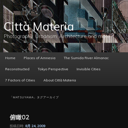
メ
サ
イ
ブ
ン
コ
コ
ン
Città Materia
ン
テ
テ
ン
ン
ツ
Photography, Urbanism, Architecture and more
ツ
へ
へ
移
移
動
動
メ
Home
Places of Amnesia
The Sumida River Almanac
イ
ン
Reconstructed
Tokyo Perspective
Invisible Cities
メ
ニ
7 Factors of Cities
About Città Materia
ュ
ー
「
MATSUYAMA
」タグアーカイブ
俯瞰02
投稿日時:
8月 24, 2009