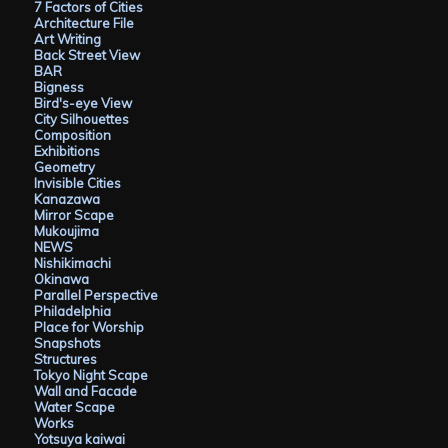
ブ
7 Factors of Cities
Architecture File
Art Writing
Back Street View
BAR
Bigness
Bird's-eye View
City Silhouettes
Composition
Exhibitions
Geometry
Invisible Cities
Kanazawa
Mirror Scape
Mukoujima
NEWS
Nishikimachi
Okinawa
Parallel Perspective
Philadelphia
Place for Worship
Snapshots
Structures
Tokyo Night Scape
Wall and Facade
Water Scape
Works
Yotsuya kaiwai