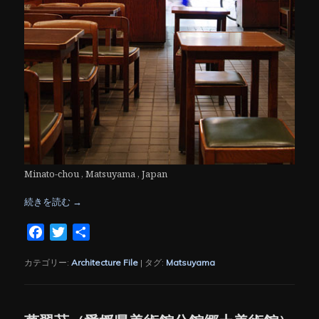
Minato-chou , Matsuyama , Japan
続きを読む
→
Facebook
Twitter
共
有
カテゴリー:
Architecture File
|
タグ:
Matsuyama