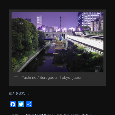
Yushima / Surugadai, Tokyo, Japan
続きを読む
→
Facebook
Twitter
共
有