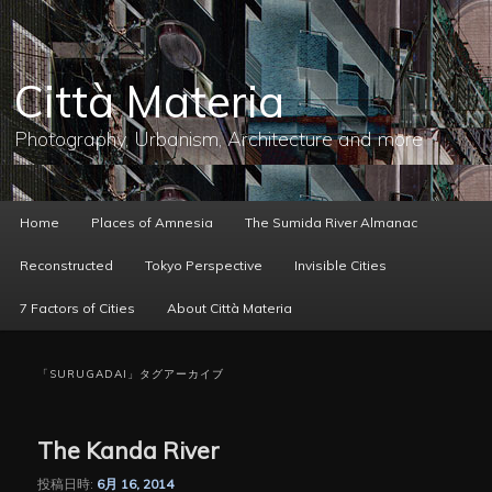
メ
サ
イ
ブ
ン
コ
コ
ン
Città Materia
ン
テ
テ
ン
ン
ツ
Photography, Urbanism, Architecture and more
ツ
へ
へ
移
移
動
動
メ
Home
Places of Amnesia
The Sumida River Almanac
イ
ン
Reconstructed
Tokyo Perspective
Invisible Cities
メ
ニ
7 Factors of Cities
About Città Materia
ュ
ー
「
SURUGADAI
」タグアーカイブ
The Kanda River
投稿日時:
6月 16, 2014