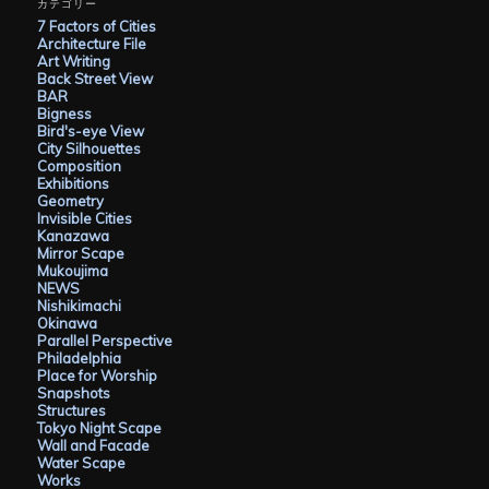
イ
カテゴリー
ブ
7 Factors of Cities
Architecture File
Art Writing
Back Street View
BAR
Bigness
Bird's-eye View
City Silhouettes
Composition
Exhibitions
Geometry
Invisible Cities
Kanazawa
Mirror Scape
Mukoujima
NEWS
Nishikimachi
Okinawa
Parallel Perspective
Philadelphia
Place for Worship
Snapshots
Structures
Tokyo Night Scape
Wall and Facade
Water Scape
Works