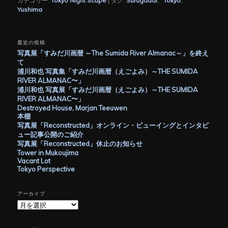
カテゴリー:
Tokyo Night Scape
|
タグ:
Surugadai
、
Tokyo
、
Yushima
最近の投稿
写真展「すみだ川画暦 ～The Sumida River Almanac～」を終え
て
浦川和也 写真集「すみだ川画暦（えごよみ）～THE SUMIDA
RIVER ALMANAC〜」
浦川和也 写真展「すみだ川画暦（えごよみ）～THE SUMIDA
RIVER ALMANAC〜」
Destroyed House, Marjan Teeuwen
本棚
写真展「Reconstructed」オンライン・ビューイングとインタビ
ュー記事公開のご紹介
写真展「Reconstructed」休止のお知らせ
Tower in Mukoujima
Vacant Lot
Tokyo Perspective
アーカイブ
ア
ー
カ