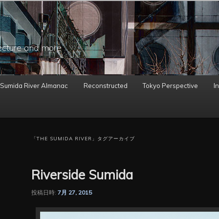
ecture and more
 Sumida River Almanac
Reconstructed
Tokyo Perspective
In
「
THE SUMIDA RIVER
」タグアーカイブ
Riverside Sumida
投稿日時:
7月 27, 2015