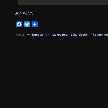
続きを読む
→
Facebook
Twitter
共
有
カテゴリー:
Bigness
|
タグ:
Mukoujima
、
Sakurabashi
、
The Sumida