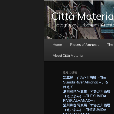
メ
サ
イ
ブ
Città Materia
ン
コ
コ
ン
ン
テ
Photography, Urbanism, Archit
テ
ン
ン
ツ
ツ
へ
メ
へ
移
Home
Places of Amnesia
The
イ
移
動
ン
動
About Città Materia
メ
ニ
ュ
最近の投稿
ー
写真展「すみだ川画暦 ～The
Sumida River Almanac～」を
終えて
浦川和也 写真集「すみだ川画暦
（えごよみ）～THE SUMIDA
RIVER ALMANAC〜」
浦川和也 写真展「すみだ川画暦
（えごよみ）～THE SUMIDA