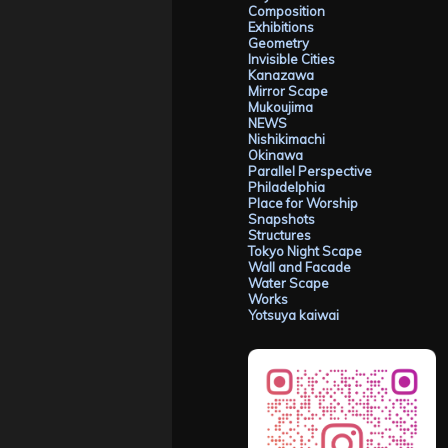
Composition
Exhibitions
Geometry
Invisible Cities
Kanazawa
Mirror Scape
Mukoujima
NEWS
Nishikimachi
Okinawa
Parallel Perspective
Philadelphia
Place for Worship
Snapshots
Structures
Tokyo Night Scape
Wall and Facade
Water Scape
Works
Yotsuya kaiwai