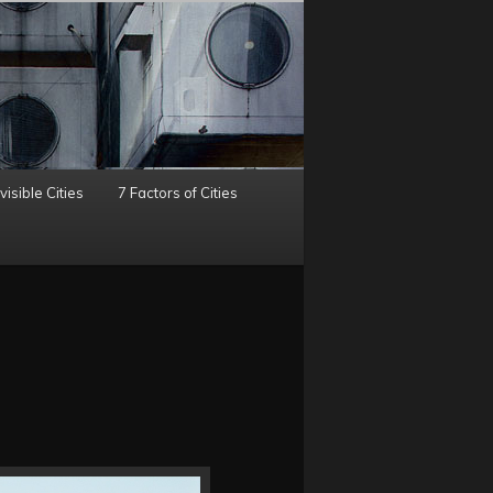
visible Cities
7 Factors of Cities