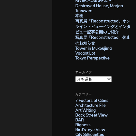
RIVER ALMANAC〜」
Destroyed House, Marjan
Teeuwen
本棚
写真展「Reconstructed」オン
ライン・ビューイングとインタ
ビュー記事公開のご紹介
写真展「Reconstructed」休止
のお知らせ
Tower in Mukoujima
Vacant Lot
Tokyo Perspective
アーカイブ
ア
ー
カ
イ
カテゴリー
ブ
7 Factors of Cities
Architecture File
Art Writing
Back Street View
BAR
Bigness
Bird's-eye View
City Silhouettes