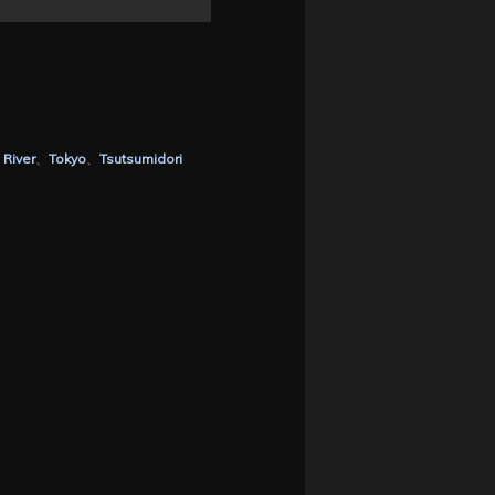
 River
、
Tokyo
、
Tsutsumidori