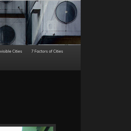
visible Cities
7 Factors of Cities