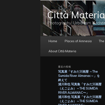
メ
サ
イ
ブ
Città Materia
ン
コ
コ
ン
ン
テ
Photography, Urbanism, Archit
テ
ン
ン
ツ
ツ
へ
メ
へ
移
Home
Places of Amnesia
The
イ
移
動
ン
動
About Città Materia
メ
ニ
ュ
最近の投稿
ー
写真展「すみだ川画暦 ～The
Sumida River Almanac～」を
終えて
浦川和也 写真集「すみだ川画暦
（えごよみ）～THE SUMIDA
RIVER ALMANAC〜」
浦川和也 写真展「すみだ川画暦
（えごよみ）～THE SUMIDA