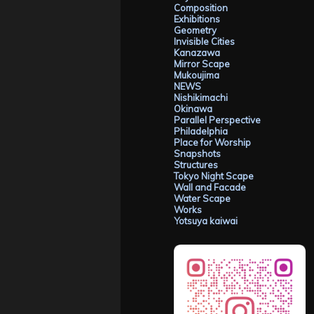
Composition
Exhibitions
Geometry
Invisible Cities
Kanazawa
Mirror Scape
Mukoujima
NEWS
Nishikimachi
Okinawa
Parallel Perspective
Philadelphia
Place for Worship
Snapshots
Structures
Tokyo Night Scape
Wall and Facade
Water Scape
Works
Yotsuya kaiwai