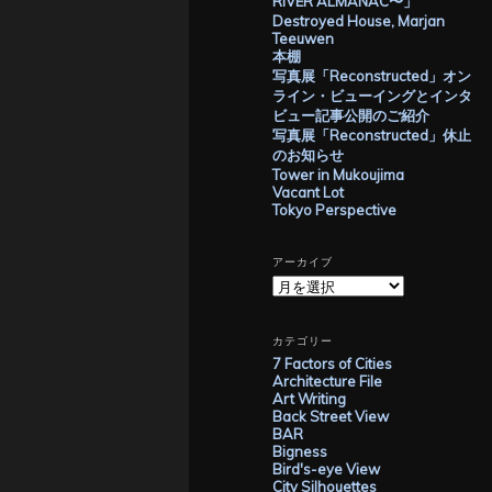
RIVER ALMANAC〜」
Destroyed House, Marjan
Teeuwen
本棚
写真展「Reconstructed」オン
ライン・ビューイングとインタ
ビュー記事公開のご紹介
写真展「Reconstructed」休止
のお知らせ
Tower in Mukoujima
Vacant Lot
Tokyo Perspective
アーカイブ
ア
ー
カ
イ
カテゴリー
ブ
7 Factors of Cities
Architecture File
Art Writing
Back Street View
BAR
Bigness
Bird's-eye View
City Silhouettes