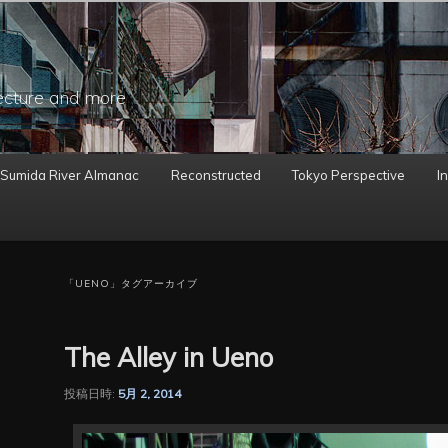
ecture and more
 Sumida River Almanac
Reconstructed
Tokyo Perspective
In
「
UENO
」タグアーカイブ
The Alley in Ueno
投稿日時:
5月 2, 2014